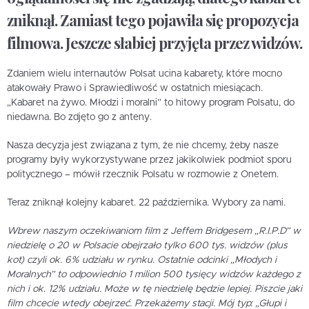
zniknął. Zamiast tego pojawiła się propozycja
filmowa. Jeszcze słabiej przyjęta przez widzów.
Zdaniem wielu internautów Polsat ucina kabarety, które mocno
atakowały Prawo i Sprawiedliwość w ostatnich miesiącach.
„Kabaret na żywo. Młodzi i moralni” to hitowy program Polsatu, do
niedawna. Bo zdjęto go z anteny.
Nasza decyzja jest związana z tym, że nie chcemy, żeby nasze
programy były wykorzystywane przez jakikolwiek podmiot sporu
politycznego – mówił rzecznik Polsatu w rozmowie z Onetem.
Teraz zniknął kolejny kabaret. 22 października. Wybory za nami.
Wbrew naszym oczekiwaniom film z Jeffem Bridgesem „R.I.P.D” w
niedzielę o 20 w Polsacie obejrzało tylko 600 tys. widzów (plus
kot) czyli ok. 6% udziału w rynku. Ostatnie odcinki „Młodych i
Moralnych” to odpowiednio 1 milion 500 tysięcy widzów każdego z
nich i ok. 12% udziału. Może w tę niedzielę będzie lepiej. Piszcie jaki
film chcecie wtedy obejrzeć. Przekażemy stacji. Mój typ: „Głupi i