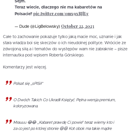
Sejm.
Teraz wiecie, dlaczego nie ma kabaretów na
pic.twitter.com/0mx9xRJlLy
Polsacie?
October 22, 2023
— Dude (@LigBelowsky)
Całe to zachowanie pokazuje tylko jaką macie moc, uznanie i jak
stara władza boi się skeczów o ich nieudolnej polityce. Wrócicie ze
zdwojoną siłą a i tematów do występów wam nie zabraknie – pisze
internautka pod wpisem Roberta Górskiego.
Komentarzy jest więcej.
Polsat się „sPISił”
O Dwóch Takich Co Ukradli Księżyć. Pęłna wersja premium,
koloryzowana.
Mrauuu 😂😂 „Kabaret prawdę Ci powie” teraz wiemy kto i
za co jest po której stronie 😆😆 Kot obok ma takie mądre