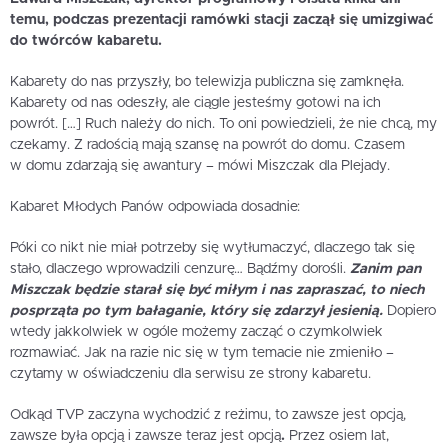
temu, podczas prezentacji ramówki stacji zaczął się umizgiwać
do twórców kabaretu.
Kabarety do nas przyszły, bo telewizja publiczna się zamknęła.
Kabarety od nas odeszły, ale ciągle jesteśmy gotowi na ich
powrót.
[…]
Ruch należy do nich. To oni powiedzieli, że nie chcą, my
czekamy. Z radością mają szansę na powrót do domu. Czasem
w domu zdarzają się awantury – mówi Miszczak dla Plejady.
Kabaret Młodych Panów odpowiada dosadnie:
Póki co nikt nie miał potrzeby się wytłumaczyć, dlaczego tak się
stało, dlaczego wprowadzili cenzurę… Bądźmy dorośli.
Zanim pan
Miszczak będzie starał się być miłym i nas zapraszać, to niech
posprząta po tym bałaganie, który się zdarzył jesienią.
Dopiero
wtedy jakkolwiek w ogóle możemy zacząć o czymkolwiek
rozmawiać. Jak na razie nic się w tym temacie nie zmieniło –
czytamy w oświadczeniu dla serwisu ze strony kabaretu.
Odkąd TVP zaczyna wychodzić z reżimu, to zawsze jest opcją,
zawsze była opcją i zawsze teraz jest opcją
.
Przez osiem lat,