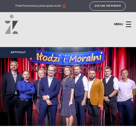
Portal finansowany przez społeczność
ZOSTAŃ PATRONEM
MENU
ARTYKUŁY