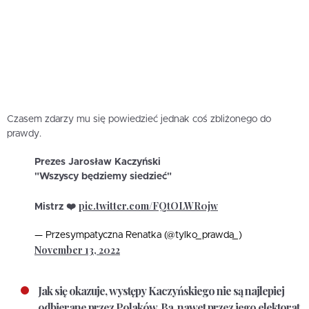
Czasem zdarzy mu się powiedzieć jednak coś zbliżonego do
prawdy.
Prezes Jarosław Kaczyński
"Wszyscy będziemy siedzieć"
pic.twitter.com/FQtOLWR0jw
Mistrz ❤️
— Przesympatyczna Renatka (@tylko_prawda_)
November 13, 2022
Jak się okazuje, występy Kaczyńskiego nie są najlepiej
odbierane przez Polaków. Ba, nawet przez jego elektorat.