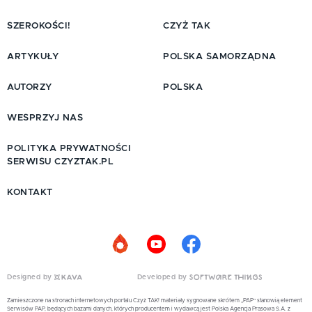
SZEROKOŚCI!
CZYŻ TAK
ARTYKUŁY
POLSKA SAMORZĄDNA
AUTORZY
POLSKA
WESPRZYJ NAS
POLITYKA PRYWATNOŚCI
SERWISU CZYZTAK.PL
KONTAKT
Designed by
Developed by
Zamieszczone na stronach internetowych portalu Czyż TAK! materiały sygnowane skrótem „PAP” stanowią element
Serwisów PAP, będących bazami danych, których producentem i wydawcą jest Polska Agencja Prasowa S.A. z