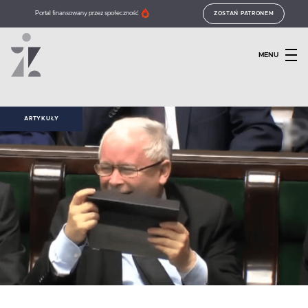
Portal finansowany przez społeczność
ZOSTAŃ PATRONEM
MENU
ARTYKUŁY