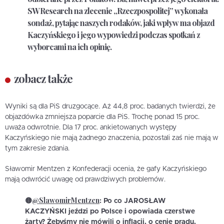
SW Research na zlecenie „Rzeczpospolitej” wykonała
sondaż, pytając naszych rodaków, jaki wpływ ma objazd
Kaczyńskiego i jego wypowiedzi podczas spotkań z
wyborcami na ich opinię.
zobacz także
Wyniki są dla PiS druzgocące. Aż 44,8 proc. badanych twierdzi, że
objazdówka zmniejsza poparcie dla PiS. Trochę ponad 15 proc.
uważa odwrotnie. Dla 17 proc. ankietowanych występy
Kaczyńskiego nie mają żadnego znaczenia, pozostali zaś nie mają w
tym zakresie zdania.
Sławomir Mentzen z Konfederacji ocenia, że gafy Kaczyńskiego
mają odwrócić uwagę od prawdziwych problemów.
@SlawomirMentzen
🟡
: Po co JAROSŁAW
KACZYŃSKI jeździ po Polsce i opowiada czerstwe
żarty? Żebyśmy nie mówili o inflacji, o cenie prądu,