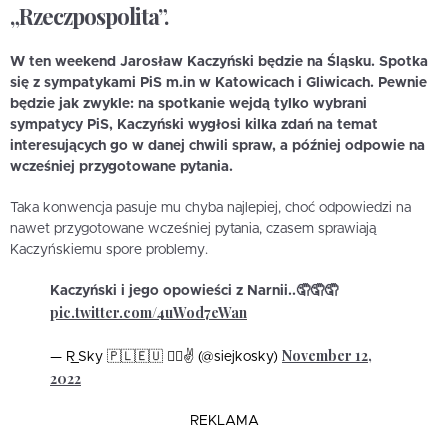
„Rzeczpospolita”.
W ten weekend Jarosław Kaczyński będzie na Śląsku. Spotka
się z sympatykami PiS m.in w Katowicach i Gliwicach. Pewnie
będzie jak zwykle: na spotkanie wejdą tylko wybrani
sympatycy PiS, Kaczyński wygłosi kilka zdań na temat
interesujących go w danej chwili spraw, a później odpowie na
wcześniej przygotowane pytania.
Taka konwencja pasuje mu chyba najlepiej, choć odpowiedzi na
nawet przygotowane wcześniej pytania, czasem sprawiają
Kaczyńskiemu spore problemy.
Kaczyński i jego opowieści z Narnii..🤦🤦🤦
pic.twitter.com/4uWod7eWan
November 12,
— R_Sky 🇵🇱🇪🇺 🏳️‍🌈✌️ (@siejkosky)
2022
REKLAMA