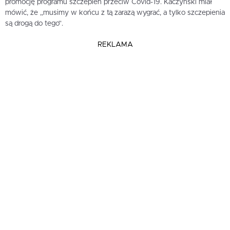
promocję programu szczepień przeciw Covid-19. Kaczyński miał
mówić, że „musimy w końcu z tą zarazą wygrać, a tylko szczepienia
są drogą do tego”.
REKLAMA