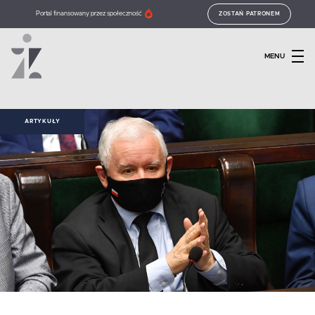
Portal finansowany przez społeczność
ZOSTAŃ PATRONEM
MENU
ARTYKUŁY