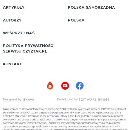
ARTYKUŁY
POLSKA SAMORZĄDNA
AUTORZY
POLSKA
WESPRZYJ NAS
POLITYKA PRYWATNOŚCI
SERWISU CZYZTAK.PL
KONTAKT
Designed by
Developed by
Zamieszczone na stronach internetowych portalu Czyż TAK! materiały sygnowane skrótem „PAP” stanowią element
Serwisów PAP, będących bazami danych, których producentem i wydawcą jest Polska Agencja Prasowa S.A. z
siedzibą w Warszawie. Chronione są one przepisami ustawy z dnia 4 lutego 1994 r. o prawie autorskim i prawach
pokrewnych oraz ustawy z dnia 27 lipca 2001 r. o ochronie baz danych. Powyższe materiały są wykorzystywane na
podstawie stosownej umowy licencyjnej. Jakiekolwiek wykorzystywanie przedmiotowych materiałów przez
użytkowników portalu, poza przewidzianymi przez przepisy prawa wyjątkami, w szczególności dozwolonym