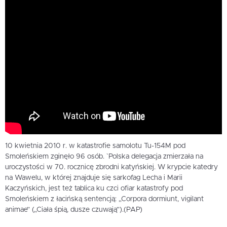
10 kwietnia 2010 r. w katastrofie samolotu Tu-154M pod
Smoleńskiem zginęło 96 osób. `Polska delegacja zmierzała na
uroczystości w 70. rocznicę zbrodni katyńskiej. W krypcie katedry
na Wawelu, w której znajduje się sarkofag Lecha i Marii
Kaczyńskich, jest też tablica ku czci ofiar katastrofy pod
Smoleńskiem z łacińską sentencją: „Corpora dormiunt, vigilant
animae” („Ciała śpią, dusze czuwają”).(PAP)