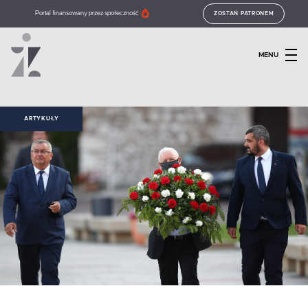
Portal finansowany przez społeczność
ZOSTAŃ PATRONEM
MENU
ARTYKUŁY