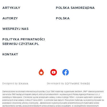
ARTYKUŁY
POLSKA SAMORZĄDNA
AUTORZY
POLSKA
WESPRZYJ NAS
POLITYKA PRYWATNOŚCI
SERWISU CZYZTAK.PL
KONTAKT
Designed by
Developed by
Zamieszczone na stronach internetowych portalu Czyż TAK! materiały sygnowane skrótem „PAP” stanowią element
Serwisów PAP, będących bazami danych, których producentem i wydawcą jest Polska Agencja Prasowa S.A. z
siedzibą w Warszawie. Chronione są one przepisami ustawy z dnia 4 lutego 1994 r. o prawie autorskim i prawach
pokrewnych oraz ustawy z dnia 27 lipca 2001 r. o ochronie baz danych. Powyższe materiały są wykorzystywane na
podstawie stosownej umowy licencyjnej. Jakiekolwiek wykorzystywanie przedmiotowych materiałów przez
użytkowników portalu, poza przewidzianymi przez przepisy prawa wyjątkami, w szczególności dozwolonym