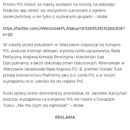
Prezes PiS mówił, że należy postawić na rozwój, na dobrobyt
Polaków, aby dzielić się wszystkimi sukcesami z ogółem
społeczeństwa, a nie tylko z wybranymi grupami – dodał.
https://twitter.com/JWieczorekPL/status/1411299531015266308?
s=20
W sobotę przed południem w Warszawie rozpoczął się kongres
PiS, podczas którego delegaci wybiorą szefa ugrupowania, Radę
Polityczną, Krajową Komisję Rewizyjną i Koleżeński Sąd
Dyscyplinarny, a także dokonają zmian statutowych. Równolegle w
Warszawie obradowała Rada Krajowa PO. B. premier Donald Tusk
przejął kierownictwo Platformy jako p.o. szefa PO, a w swym
wystąpieniu m.in. odniósł się do rządów PiS.
Suski pytany przez dziennikarzy, powiedział, że Jarosław Kaczyński
podczas wystąpienia na kongresie PiS nie mówił o Donaldzie
Tusku. „Nie ma czym się zajmować” – dodał.
REKLAMA