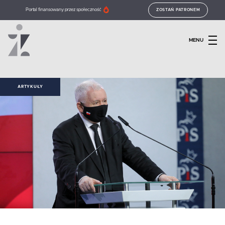
Portal finansowany przez społeczność
ZOSTAŃ PATRONEM
MENU
ARTYKUŁY