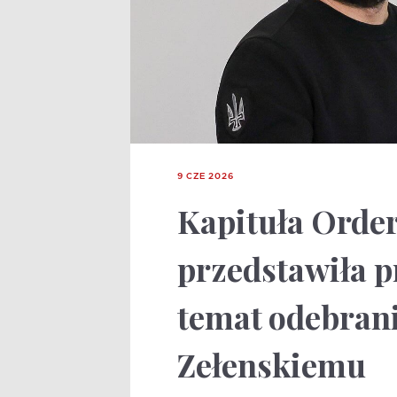
9 CZE 2026
Kapituła Order
przedstawiła p
temat odebran
Zełenskiemu