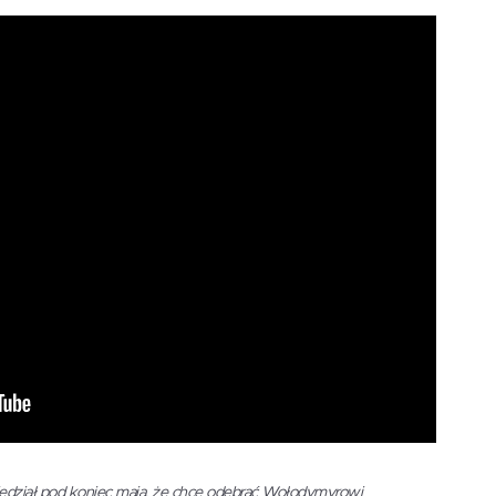
edział pod koniec maja, że chce odebrać Wołodymyrowi