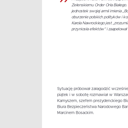
Zełenskiemu Order Orła Białego. 
jednostek swojej armii imienia „
oburzenie polskich polityków i ko
Karola Nawrockiego jest „zrozumia
przyniosła efektów” i zaapelowa
Sytuację próbował załagodzić wcześnie
piątek i w sobotę rozmawiał w Warsza
Kamyszem, szefem prezydenckiego Biu
Biura Bezpieczeństwa Narodowego Bar
Marcinem Bosackim.