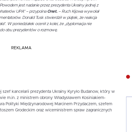
Powodem jest nadanie przez prezydenta Ukrainy jednej z
Bohaterów UPA” – przypoina
Onet.
– Ruch Kijowa wywołał
mentatorów. Donald Tusk stwierdził w piątek, że reakcja
ła”. W poniedziałek ocenił z kolei, że „dyplomacja nie
ł do obu prezydentów o rozmowę.
REKLAMA
j szef kancelarii prezydenta Ukrainy Kyryło Budanow, który w
wie m.in. z ministrem obrony Władysławem Kosiniakiem-
ra Polityki Międzynarodowej Marcinem Przydaczem, szefem
toszem Grodeckim oraz wiceministrem spraw zagranicznych