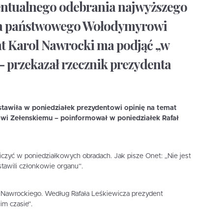
entualnego odebrania najwyższego
ia państwowego Wołodymyrowi
t Karol Nawrocki ma podjąć „w
 przekazał rzecznik prezydenta
stawiła w poniedziałek prezydentowi opinię na temat
i Zełenskiemu – poinformował w poniedziałek Rafał
iczyć w poniedziałkowych obradach. Jak pisze Onet: „Nie jest
tawili członkowie organu”.
a Nawrockiego. Według Rafała Leśkiewicza prezydent
m czasie”.