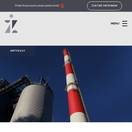
Portal finansowany przez społeczność
ZOSTAŃ PATRONEM
MENU
ARTYKUŁY