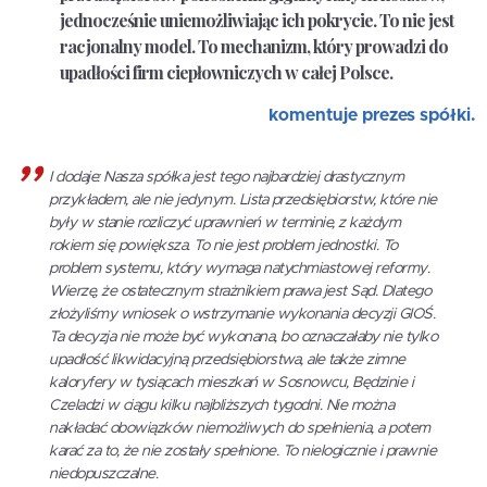
jednocześnie uniemożliwiając ich pokrycie. To nie jest
racjonalny model. To mechanizm, który prowadzi do
upadłości firm ciepłowniczych w całej Polsce.
komentuje prezes spółki.
I dodaje: Nasza spółka jest tego najbardziej drastycznym
przykładem, ale nie jedynym. Lista przedsiębiorstw, które nie
były w stanie rozliczyć uprawnień w terminie, z każdym
rokiem się powiększa. To nie jest problem jednostki. To
problem systemu, który wymaga natychmiastowej reformy.
Wierzę, że ostatecznym strażnikiem prawa jest Sąd. Dlatego
złożyliśmy wniosek o wstrzymanie wykonania decyzji GIOŚ.
Ta decyzja nie może być wykonana, bo oznaczałaby nie tylko
upadłość likwidacyjną przedsiębiorstwa, ale także zimne
kaloryfery w tysiącach mieszkań w Sosnowcu, Będzinie i
Czeladzi w ciągu kilku najbliższych tygodni. Nie można
nakładać obowiązków niemożliwych do spełnienia, a potem
karać za to, że nie zostały spełnione. To nielogicznie i prawnie
niedopuszczalne.