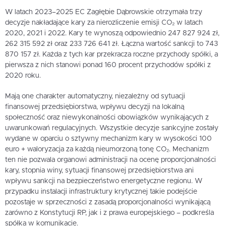
W latach 2023–2025 EC Zagłębie Dąbrowskie otrzymała trzy
decyzje nakładające kary za nierozliczenie emisji CO₂ w latach
2020, 2021 i 2022. Kary te wynoszą odpowiednio 247 827 924 zł,
262 315 592 zł oraz 233 726 641 zł. Łączna wartość sankcji to 743
870 157 zł. Każda z tych kar przekracza roczne przychody spółki, a
pierwsza z nich stanowi ponad 160 procent przychodów spółki z
2020 roku.
Mają one charakter automatyczny, niezależny od sytuacji
finansowej przedsiębiorstwa, wpływu decyzji na lokalną
społeczność oraz niewykonalności obowiązków wynikających z
uwarunkowań regulacyjnych. Wszystkie decyzje sankcyjne zostały
wydane w oparciu o sztywny mechanizm kary w wysokości 100
euro + waloryzacja za każdą nieumorzoną tonę CO₂. Mechanizm
ten nie pozwala organowi administracji na ocenę proporcjonalności
kary, stopnia winy, sytuacji finansowej przedsiębiorstwa ani
wpływu sankcji na bezpieczeństwo energetyczne regionu. W
przypadku instalacji infrastruktury krytycznej takie podejście
pozostaje w sprzeczności z zasadą proporcjonalności wynikającą
zarówno z Konstytucji RP, jak i z prawa europejskiego – podkreśla
spółka w komunikacie.