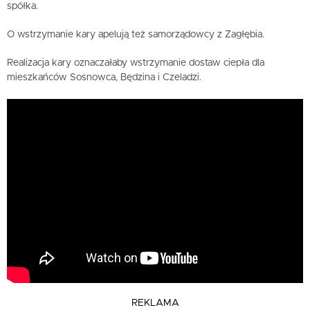
spółka.
O wstrzymanie kary apelują też samorządowcy z Zagłębia.
Realizacja kary oznaczałaby wstrzymanie dostaw ciepła dla
mieszkańców Sosnowca, Będzina i Czeladzi.
REKLAMA