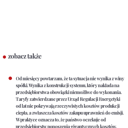
zobacz także
Od miesięcy powtarzam, że ta sytuacja nie wynika z winy
spółki. Wynika z konstrukcji systemu, który nakłada na
przedsiębiorstwa obowiązki niemożliwe do wykonania.
Taryfy zatwierdzane przez Urząd Regulacji Energetyki
od lat nie pokrywają rzeczywistych kosztów produkcji
ciepła, a zwłaszcza kosztów zakupu uprawnień do emisji.
W praktyce oznacza to, że państwo oczekuje od
przedsiębiorstw ponoszenia gigantycznych kosztów,