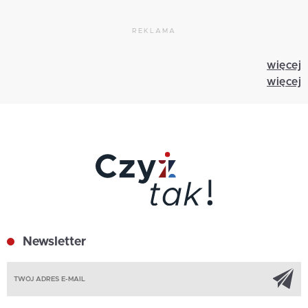
REKLAMA
więcej
więcej
Newsletter
Z