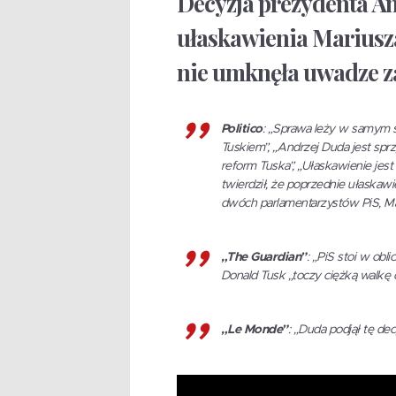
Decyzja prezydenta A
ułaskawienia Mariusz
nie umknęła uwadze z
Politico
: „Sprawa leży w samym
Tuskiem”, „Andrzej Duda jest spr
reform Tuska”, „Ułaskawienie jes
twierdził, że poprzednie ułaskawi
dwóch parlamentarzystów PiS, Mar
„The Guardian”
: „PiS stoi w obl
Donald Tusk „toczy ciężką walkę o
„Le Monde”
: „Duda podjął tę de