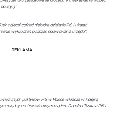
k prezydenta o zastosowanie procedury ułaskawienia wobec
pozycji”.
sk obiecał cofnąć niektóre działania PiS i ukarać
nienie wykroczeń podczas sprawowania urzędu”.
REKLAMA
uwięzionych polityków PiS w Polsce wkracza w kolejną
ym między centrolewicowym rządem Donalda Tuska a PiS i