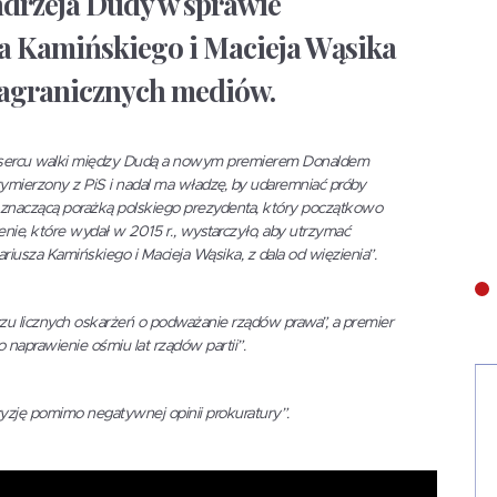
ndrzeja Dudy w sprawie
a Kamińskiego i Macieja Wąsika
agranicznych mediów.
 sercu walki między Dudą a nowym premierem Donaldem
zymierzony z PiS i nadal ma władzę, by udaremniać próby
t znaczącą porażką polskiego prezydenta, który początkowo
enie, które wydał w 2015 r., wystarczyło, aby utrzymać
iusza Kamińskiego i Macieja Wąsika, z dala od więzienia”.
iczu licznych oskarżeń o podważanie rządów prawa”, a premier
 naprawienie ośmiu lat rządów partii”.
cyzję pomimo negatywnej opinii prokuratury”.