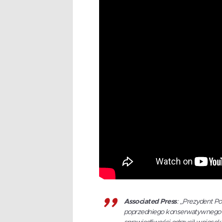
Associated Press
: „Prezydent P
poprzedniego konserwatywnego rzą