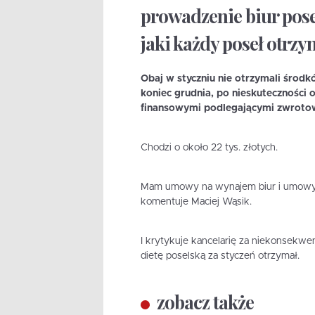
prowadzenie biur posel
jaki każdy poseł otrz
Obaj w styczniu nie otrzymali środk
koniec grudnia, po nieskuteczności 
finansowymi podlegającymi zwrotow
Chodzi o około 22 tys. złotych.
Mam umowy na wynajem biur i umowy o 
komentuje Maciej Wąsik.
I krytykuje kancelarię za niekonsekwen
dietę poselską za styczeń otrzymał.
zobacz także