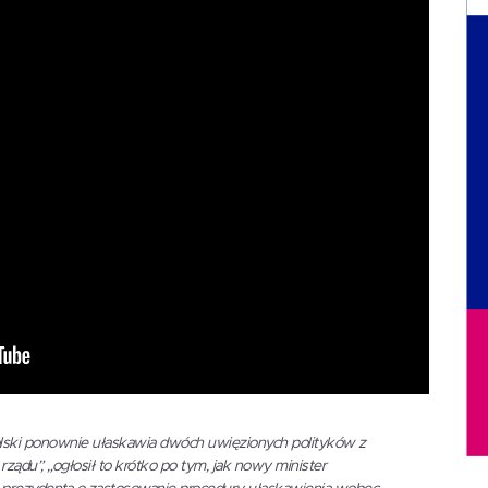
olski ponownie ułaskawia dwóch uwięzionych polityków z
du”, „ogłosił to krótko po tym, jak nowy minister