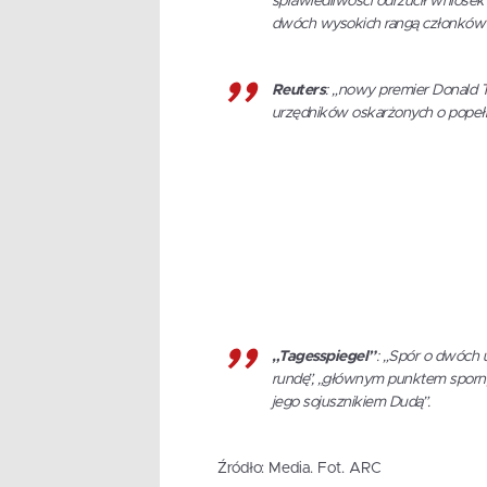
sprawiedliwości odrzucił wniose
dwóch wysokich rangą członków o
Reuters
: „nowy premier Donald Tu
urzędników oskarżonych o popeł
„Tagesspiegel”
: „Spór o dwóch 
rundę”, „głównym punktem sporn
jego sojusznikiem Dudą”.
Źródło: Media. Fot. ARC