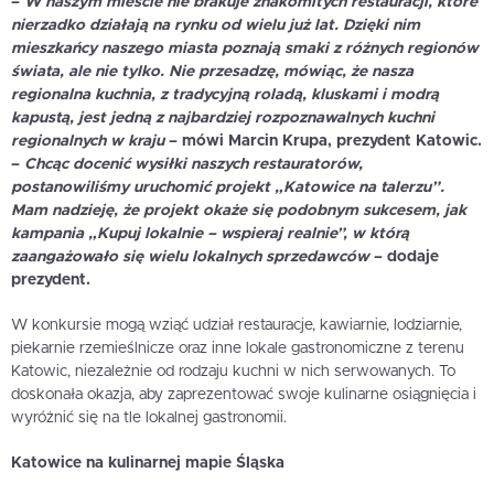
–
W naszym mieście nie brakuje znakomitych restauracji, które
nierzadko działają na rynku od wielu już lat. Dzięki nim
mieszkańcy naszego miasta poznają smaki z różnych regionów
świata, ale nie tylko. Nie przesadzę, mówiąc, że nasza
regionalna kuchnia, z tradycyjną roladą, kluskami i modrą
kapustą, jest jedną z najbardziej rozpoznawalnych kuchni
regionalnych w kraju
– mówi
Marcin Krupa
, prezydent Katowic.
–
Chcąc docenić wysiłki naszych restauratorów,
postanowiliśmy uruchomić projekt „Katowice na talerzu”.
Mam nadzieję, że projekt okaże się podobnym sukcesem, jak
kampania „Kupuj lokalnie – wspieraj realnie”, w którą
zaangażowało się wielu lokalnych sprzedawców
– dodaje
prezydent.
W konkursie mogą wziąć udział restauracje, kawiarnie, lodziarnie,
piekarnie rzemieślnicze oraz inne lokale gastronomiczne z terenu
Katowic, niezależnie od rodzaju kuchni w nich serwowanych. To
doskonała okazja, aby zaprezentować swoje kulinarne osiągnięcia i
wyróżnić się na tle lokalnej gastronomii.
Katowice na kulinarnej mapie Śląska