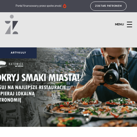
Portal finansowany przez społeczność
ZOSTAŃ PATRONEM
MENU
ARTYKUŁY