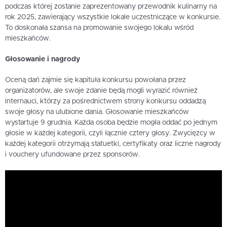
podczas której zostanie zaprezentowany przewodnik kulinarny na
rok 2025, zawierający wszystkie lokale uczestniczące w konkursie.
To doskonała szansa na promowanie swojego lokalu wśród
mieszkańców.
Głosowanie i nagrody
Oceną dań zajmie się kapituła konkursu powołana przez
organizatorów, ale swoje zdanie będą mogli wyrazić również
internauci, którzy za pośrednictwem strony konkursu oddadzą
swoje głosy na ulubione dania. Głosowanie mieszkańców
wystartuje 9 grudnia. Każda osoba będzie mogła oddać po jednym
głosie w każdej kategorii, czyli łącznie cztery głosy. Zwycięzcy w
każdej kategorii otrzymają statuetki, certyfikaty oraz liczne nagrody
i vouchery ufundowane przez sponsorów.