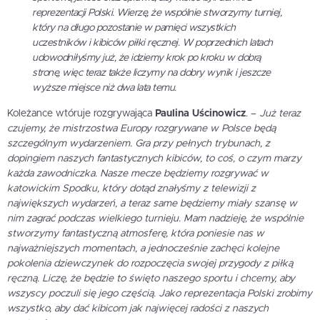
reprezentacji Polski. Wierzę, że wspólnie stworzymy turniej,
który na długo pozostanie w pamięci wszystkich
uczestników i kibiców piłki ręcznej. W poprzednich latach
udowodniłyśmy już, że idziemy krok po kroku w dobrą
stronę, więc teraz także liczymy na dobry wynik i jeszcze
wyższe miejsce niż dwa lata temu
.
Koleżance wtóruje rozgrywająca
Paulina Uścinowicz
. –
Już teraz
czujemy, że mistrzostwa Europy rozgrywane w Polsce będą
szczególnym wydarzeniem. Gra przy pełnych trybunach, z
dopingiem naszych fantastycznych kibiców, to coś, o czym marzy
każda zawodniczka. Nasze mecze będziemy rozgrywać w
katowickim Spodku, który dotąd znałyśmy z telewizji z
największych wydarzeń, a teraz same będziemy miały szansę w
nim zagrać podczas wielkiego turnieju. Mam nadzieję, że wspólnie
stworzymy fantastyczną atmosferę, która poniesie nas w
najważniejszych momentach, a jednocześnie zachęci kolejne
pokolenia dziewczynek do rozpoczęcia swojej przygody z piłką
ręczną. Liczę, że będzie to święto naszego sportu i chcemy, aby
wszyscy poczuli się jego częścią. Jako reprezentacja Polski zrobimy
wszystko, aby dać kibicom jak najwięcej radości z naszych