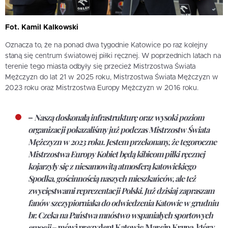
Fot. Kamil Kalkowski
Oznacza to, że na ponad dwa tygodnie Katowice po raz kolejny
staną się centrum światowej piłki ręcznej. W poprzednich latach na
terenie tego miasta odbyły się przecież Mistrzostwa Świata
Mężczyzn do lat 21 w 2025 roku, Mistrzostwa Świata Mężczyzn w
2023 roku oraz Mistrzostwa Europy Mężczyzn w 2016 roku.
–
Naszą doskonałą infrastrukturę oraz wysoki poziom
organizacji pokazaliśmy już podczas Mistrzostw Świata
Mężczyzn w 2023 roku. Jestem przekonany, że tegoroczne
Mistrzostwa Europy Kobiet będą kibicom piłki ręcznej
kojarzyły się z niesamowitą atmosferą katowickiego
Spodka, gościnnością naszych mieszkańców, ale też
zwycięstwami reprezentacji Polski. Już dzisiaj zapraszam
fanów szczypiorniaka do odwiedzenia Katowic w grudniu
br. Czeka na Państwa mnóstwo wspaniałych sportowych
emocji
– mówi prezydent Katowic
Marcin Krupa
, który