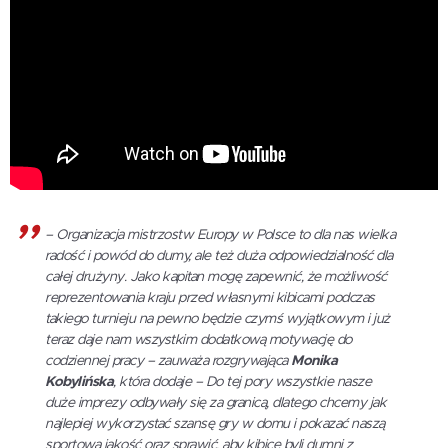
–
Organizacja mistrzostw Europy w Polsce to dla nas wielka
radość i powód do dumy, ale też duża odpowiedzialność dla
całej drużyny. Jako kapitan mogę zapewnić, że możliwość
reprezentowania kraju przed własnymi kibicami podczas
takiego turnieju na pewno będzie czymś wyjątkowym i już
teraz daje nam wszystkim dodatkową motywację do
codziennej pracy
– zauważa rozgrywająca
Monika
Kobylińska
, która dodaje –
Do tej pory wszystkie nasze
duże imprezy odbywały się za granicą, dlatego chcemy jak
najlepiej wykorzystać szansę gry w domu i pokazać naszą
sportową jakość oraz sprawić, aby kibice byli dumni z