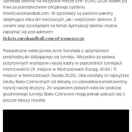
Sprzedaż biletów na wszystkie mecze EHF EURO 2026 Kobiet już
trwa za pośrednictwem oficjalnego systemu
tickets.eurohandball.com. W sprzedaży są zarówno pakiety
obejmujące kilka dni meczowych, jak i wejściówki dzienne. Z
cenami oraz szczegółami na temat dystrybucji biletów można
zapoznać się pod adresem:
tickets.eurohandball.com/pl/women2026
Podopieczne selekcjonera Arne Senstada z optymizmem
podchodzą do zbliżającego się turnieju. Wszystko za sprawą
pozytywnych występów naszej kadry w poprzednich turniejach
mistrzowskich (9. miejsce w Mistrzostwach Europy 2024 i 11.
miejsce w Mistrzostwach Świata 2025). Oba rezultaty to najwyższe
lokaty Biało-Czerwonych od dekady, co udowadnia konsekwentny
rozwój naszej drużyny. Ze wsparciem polskich kibiców podczas
grudniowego turnieju Biało-Czerwone mogą jednak pokusić się o
jeszcze lepszy rezultat.