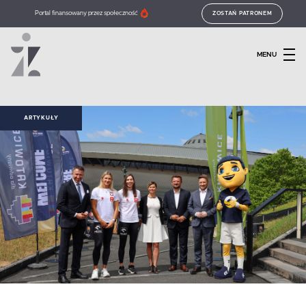
Portal finansowany przez społeczność
ZOSTAŃ PATRONEM
MENU
ARTYKUŁY