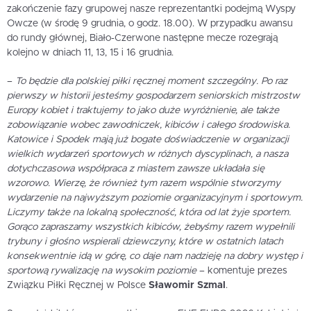
zakończenie fazy grupowej nasze reprezentantki podejmą Wyspy
Owcze (w środę 9 grudnia, o godz. 18.00). W przypadku awansu
do rundy głównej, Biało-Czerwone następne mecze rozegrają
kolejno w dniach 11, 13, 15 i 16 grudnia.
–
To będzie dla polskiej piłki ręcznej moment szczególny. Po raz
pierwszy w historii jesteśmy gospodarzem seniorskich mistrzostw
Europy kobiet i traktujemy to jako duże wyróżnienie, ale także
zobowiązanie wobec zawodniczek, kibiców i całego środowiska.
Katowice i Spodek mają już bogate doświadczenie w organizacji
wielkich wydarzeń sportowych w różnych dyscyplinach, a nasza
dotychczasowa współpraca z miastem zawsze układała się
wzorowo. Wierzę, że również tym razem wspólnie stworzymy
wydarzenie na najwyższym poziomie organizacyjnym i sportowym.
Liczymy także na lokalną społeczność, która od lat żyje sportem.
Gorąco zapraszamy wszystkich kibiców, żebyśmy razem wypełnili
trybuny i głośno wspierali dziewczyny, które w ostatnich latach
konsekwentnie idą w górę, co daje nam nadzieję na dobry występ i
sportową rywalizację na wysokim poziomie
– komentuje prezes
Związku Piłki Ręcznej w Polsce
Sławomir Szmal
.