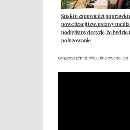
Suski o zapowiedzi poprawki 
nowelizacji tzw. ustawy medial
podjęliśmy decyzję, że będzie 
poluzowanie
Gospodarzem turnieju finałowego jest 