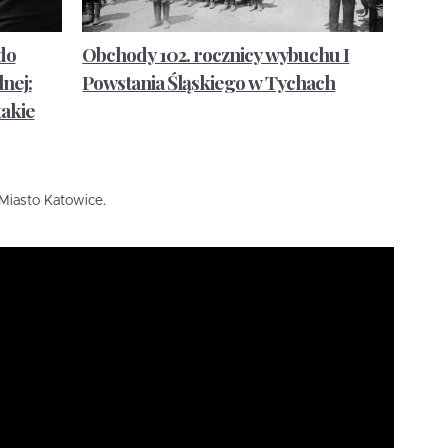
do
Obchody 102. rocznicy wybuchu I
nej:
Powstania Śląskiego w Tychach
takie
Miasto Katowice.