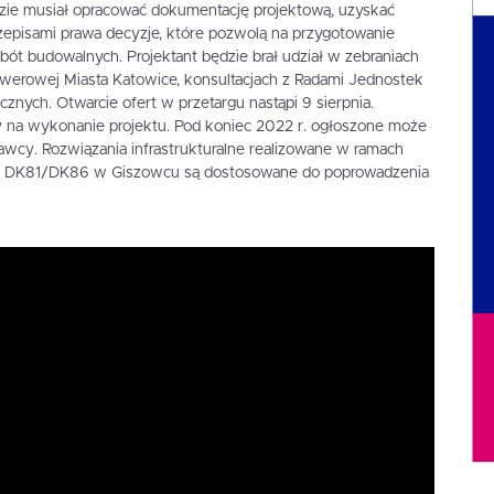
e musiał opracować dokumentację projektową, uzyskać
episami prawa decyzje, które pozwolą na przygotowanie
obót budowalnych. Projektant będzie brał udział w zebraniach
rowerowej Miasta Katowice, konsultacjach z Radami Jednostek
znych. Otwarcie ofert w przetargu nastąpi 9 sierpnia.
y na wykonanie projektu. Pod koniec 2022 r. ogłoszone może
cy. Rozwiązania infrastrukturalne realizowane w ramach
DK81/DK86 w Giszowcu są dostosowane do poprowadzenia