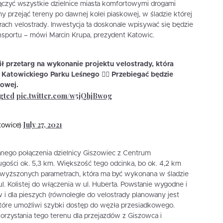
łączyć wszystkie dzielnice miasta komfortowymi drogami
przejąć tereny po dawnej kolei piaskowej, w śladzie której
ach velostrady. Inwestycja ta doskonale wpisywać się będzie
sportu – mówi Marcin Krupa, prezydent Katowic.
ł przetarg na wykonanie projektu velostrady, która
Katowickiego Parku Leśnego 🚵‍♂️ Przebiegać będzie
jowej.
1gted
pic.twitter.com/w5jQhjBwog
July 27, 2021
towice)
nego połączenia dzielnicy Giszowiec z Centrum
gości ok. 5,3 km. Większość tego odcinka, bo ok. 4,2 km
wyższonych parametrach, która ma być wykonana w śladzie
l. Kolistej do włączenia w ul. Huberta. Powstanie wygodne i
i dla pieszych (równolegle do velostrady planowany jest
 które umożliwi szybki dostęp do węzła przesiadkowego.
rzystania tego terenu dla przejazdów z Giszowca i