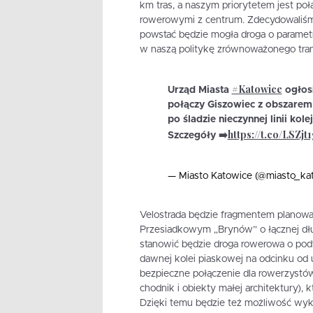
km tras, a naszym priorytetem jest po
rowerowymi z centrum. Zdecydowaliśmy 
powstać będzie mogła droga o parametr
w naszą politykę zrównoważonego tran
#Katowice
Urząd Miasta
ogłosi
połączy Giszowiec z obszarem 
po śladzie nieczynnej linii kole
https://t.co/LSZjt
Szczegóły ➡️
— Miasto Katowice (@miasto_ka
Velostrada będzie fragmentem planowa
Przesiadkowym „Brynów” o łącznej dłu
stanowić będzie droga rowerowa o pod
dawnej kolei piaskowej na odcinku od u
bezpieczne połączenie dla rowerzystów 
chodnik i obiekty małej architektury),
Dzięki temu będzie też możliwość wyko