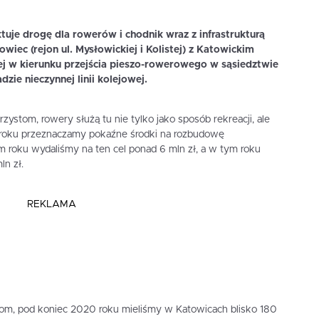
uje drogę dla rowerów i chodnik wraz z infrastrukturą
wiec (rejon ul. Mysłowickiej i Kolistej) z Katowickim
lej w kierunku przejścia pieszo-rowerowego w sąsiedztwie
dzie nieczynnej linii kolejowej.
stom, rowery służą tu nie tylko jako sposób rekreacji, ale
o roku przeznaczamy pokaźne środki na rozbudowę
m roku wydaliśmy na ten cel ponad 6 mln zł, a w tym roku
n zł.
REKLAMA
om, pod koniec 2020 roku mieliśmy w Katowicach blisko 180