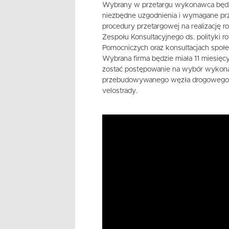
Wybrany w przetargu wykonawca będzi
niezbędne uzgodnienia i wymagane prz
procedury przetargowej na realizację r
Zespołu Konsultacyjnego ds. polityki 
Pomocniczych oraz konsultacjach społec
Wybrana firma będzie miała 11 miesięc
zostać postępowanie na wybór wykonaw
przebudowywanego węzła drogowego 
velostrady.