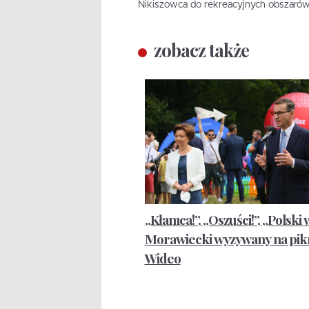
Nikiszowca do rekreacyjnych obszaró
zobacz także
„Kłamca!”, „Oszuści!”, „Polski 
Morawiecki wyzywany na pik
Wideo