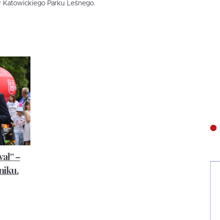
w Katowickiego Parku Leśnego.
wał” –
niku.