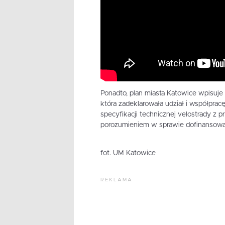
Ponadto, plan miasta Katowice wpisuje 
która zadeklarowała udział i współpracę
specyfikacji technicznej velostrady z 
porozumieniem w sprawie dofinansowan
fot. UM Katowice
REKLAMA