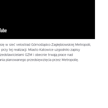
się w sieć velostrad Górnośląsko-Zagłębiowskiej Metropolii,
 przy tej realizacji. Miasto Katowice uzgodniło zapisy
przedstawicielami GZM i obecnie trwają prace nad
ia planowanego przedsięwzięcia przez Metropolię.