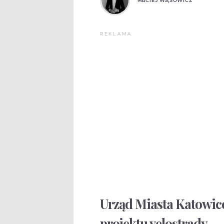
MACIEJ WĄSOWICZ
REKLAMA
Urząd Miasta Katowice
projektu velostrady.