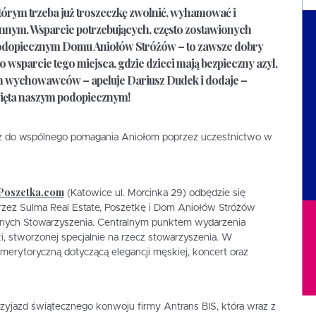
 którym trzeba już troszeczkę zwolnić, wyhamować i
nnym. Wsparcie potrzebujących, często zostawionych
odopiecznym Domu Aniołów Stróżów – to zawsze dobry
 wsparcie tego miejsca, gdzie dzieci mają bezpieczny azyl,
h wychowawców – apeluje Dariusz Dudek i dodaje –
ięta naszym podopiecznym!
eż do wspólnego pomagania Aniołom poprzez uczestnictwo w
Poszetka.com
(Katowice ul. Morcinka 29) odbędzie się
zez Sulma Real Estate, Poszetkę i Dom Aniołów Stróżów
znych Stowarzyszenia. Centralnym punktem wydarzenia
i, stworzonej specjalnie na rzecz stowarzyszenia. W
merytoryczną dotyczącą elegancji męskiej, koncert oraz
zyjazd świątecznego konwoju firmy Antrans BIS, która wraz z