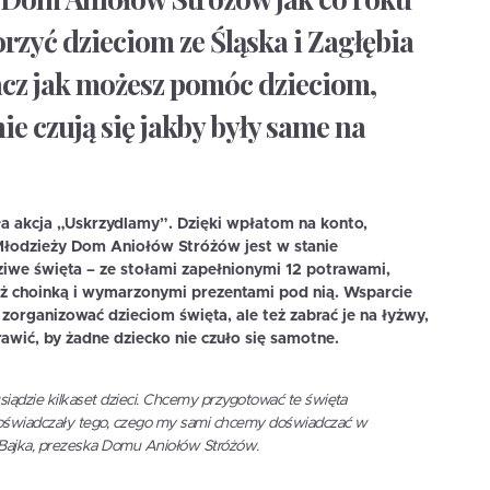
rzyć dzieciom ze Śląska i Zagłębia
acz jak możesz pomóc dzieciom,
e czują się jakby były same na
ła akcja „Uskrzydlamy”. Dzięki wpłatom na konto,
Młodzieży Dom Aniołów Stróżów jest w stanie
we święta – ze stołami zapełnionymi 12 potrawami,
ż choinką i wymarzonymi prezentami pod nią. Wsparcie
 zorganizować dzieciom święta, ale też zabrać je na łyżwy,
awić, by żadne dziecko nie czuło się samotne.
usiądzie kilkaset dzieci. Chcemy przygotować te święta
ci doświadczały tego, czego my sami chcemy doświadczać w
ajka, prezeska Domu Aniołów Stróżów.