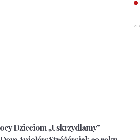
RE
ocy Dzieciom „Uskrzydlamy”
 Dom Aniołów Stróżów jak co roku