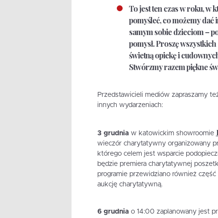
To jest ten czas w roku, w
pomyśleć, co możemy dać i
samym sobie dzieciom – p
pomysł. Proszę wszystkich o
świetną opiekę i cudownyc
Stwórzmy razem piękne św
Przedstawicieli mediów zapraszamy t
innych wydarzeniach:
3 grudnia
w katowickim showroomie
wieczór charytatywny organizowany pr
którego celem jest wsparcie podopiec
będzie premiera charytatywnej poszetk
programie przewidziano również część 
aukcję charytatywną.
6 grudnia
o 14:00 zaplanowany jest pr