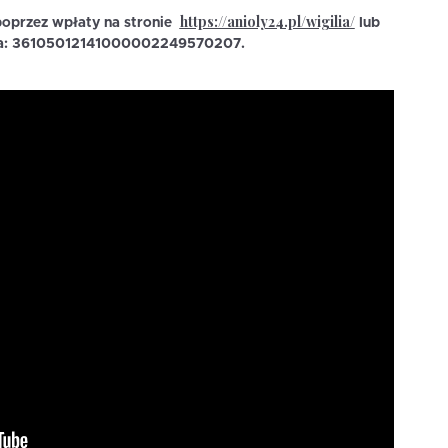
https://anioly24.pl/wigilia/
oprzez wpłaty na stronie
lub
nta: 36105012141000002249570207.