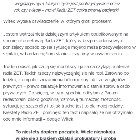
wegetatywnym, których życie jest podtrzymywane przez
rok czy więcej – mówi Radiu ZET córka zmarłej pacjentki.
Witek wydała oświadczenie, w którym grozi procesem.
Jestem wstrząśnięta dzisiejszym artykułem opublikowanym na
stronie internetowej Radia ZET, który w bezprecedensowy i
poniżający sposób opisał sytuację mojego męża przebywającego w
szpitalu, w bardzo ciężkim stanie – czytamy w oświadczeniu.
Trudno opisać jak czują się moi bliscy i ja sama czytając materiał
radia ZET. Takich rzeczy najzwyczajniej się nie robi. Zarówno po
ludzku, z empatii i zrozumienia bólu rodziny jak i ze względów
prawnych – prawo zakazuje informowania o stanie zdrowia osób
prywatnych. Co więcej, w tym tygodniu odbyłam z Panami
redaktorami blisko godzinną rozmowę tłumacząc złożoność
sytuacji, jej szczegóły i to jak trudne jest to dla mojej rodziny.
Niestety Radio ZET pominęło ten fakt i napisało, że nie otrzymało
ode mnie informacji – dodaje Witek.
To niestety dopiero początek. Wiele niepokoju
wiąże się z brakiem dzialań prokuratury i próba