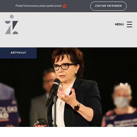
Portal finansowany przez społeczność
ZOSTAŃ PATRONEM
MENU
ARTYKUŁY