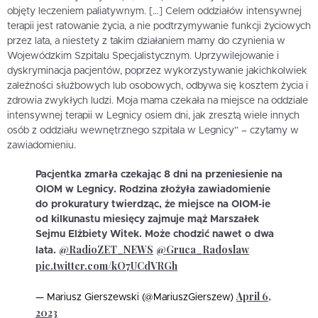
objęty leczeniem paliatywnym. […] Celem oddziałów intensywnej
terapii jest ratowanie życia, a nie podtrzymywanie funkcji życiowych
przez lata, a niestety z takim działaniem mamy do czynienia w
Wojewódzkim Szpitalu Specjalistycznym. Uprzywilejowanie i
dyskryminacja pacjentów, poprzez wykorzystywanie jakichkolwiek
zależności służbowych lub osobowych, odbywa się kosztem życia i
zdrowia zwykłych ludzi. Moja mama czekała na miejsce na oddziale
intensywnej terapii w Legnicy osiem dni, jak zresztą wiele innych
osób z oddziału wewnętrznego szpitala w Legnicy” – czytamy w
zawiadomieniu.
Pacjentka zmarła czekając 8 dni na przeniesienie na
OIOM w Legnicy. Rodzina złożyła zawiadomienie
do prokuratury twierdząc, że miejsce na OIOM-ie
od kilkunastu miesięcy zajmuje mąż Marszałek
Sejmu Elżbiety Witek. Może chodzić nawet o dwa
@RadioZET_NEWS
@Gruca_Radoslaw
lata.
pic.twitter.com/kO7UCdVRGh
April 6,
— Mariusz Gierszewski (@MariuszGierszew)
2023