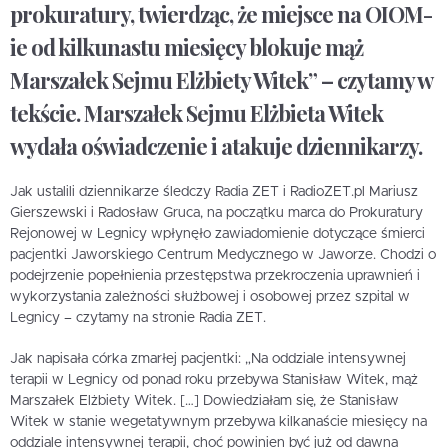
prokuratury, twierdząc, że miejsce na OIOM-
ie od kilkunastu miesięcy blokuje mąż
Marszałek Sejmu Elżbiety Witek” – czytamy w
tekście. Marszałek Sejmu Elżbieta Witek
wydała oświadczenie i atakuje dziennikarzy.
Jak ustalili dziennikarze śledczy Radia ZET i RadioZET.pl Mariusz
Gierszewski i Radosław Gruca, na początku marca do Prokuratury
Rejonowej w Legnicy wpłynęło zawiadomienie dotyczące śmierci
pacjentki Jaworskiego Centrum Medycznego w Jaworze. Chodzi o
podejrzenie popełnienia przestępstwa przekroczenia uprawnień i
wykorzystania zależności służbowej i osobowej przez szpital w
Legnicy – czytamy na stronie Radia ZET.
Jak napisała córka zmarłej pacjentki: „Na oddziale intensywnej
terapii w Legnicy od ponad roku przebywa Stanisław Witek, mąż
Marszałek Elżbiety Witek. […] Dowiedziałam się, że Stanisław
Witek w stanie wegetatywnym przebywa kilkanaście miesięcy na
oddziale intensywnej terapii, choć powinien być już od dawna