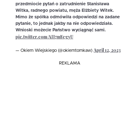
przedmiocie pytań o zatrudnienie Stanisława
Witka, radnego powiatu, męża Elżbiety Witek.
Mimo że spółka odmówiła odpowiedzi na zadane
pytanie, to jednak jakby na nie odpowiedziała.
Wnioski możecie Państwo wyciągnąć sami.
pic.twitter.com/AII7mYcgyU
April 12, 2023
— Okiem Wiejskiego (@okiemtomkaw)
REKLAMA