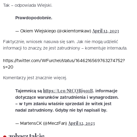
Tak – odpowiada Wiejski.
Prawdopodobnie.
April 12, 2023
— Okiem Wiejskiego (@okiemtomkaw)
Faktycznie, wniosek nasuwa się sam. Jak nie mogą udzielić
informacji to znaczy, że jest zatrudniony – komentuje internauta.
https://twitter.com/WFurchel/status/1646216569763274752?
s=20
Komentarzy jest znacznie więcej.
https://t.co/NtCQRj9o1B
Tajemnicą są
. informacje
dotyczące warunków zatrudnienia i wynagrodzen.
– w tym zdaniu właśnie sprzedali że witek jest
nadal zatrudniony. Gdyby nie byl napisali by.
April 12, 2023
— MartensCK (@MeczFan)
zobacz także