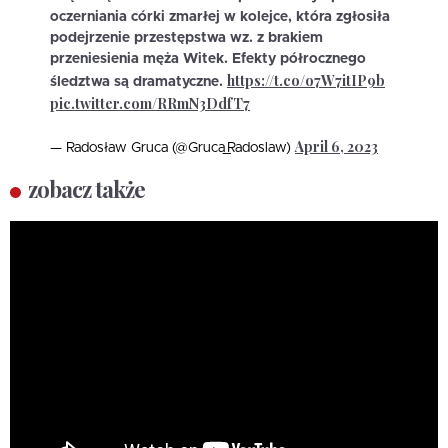
oczerniania córki zmarłej w kolejce, która zgłosiła
podejrzenie przestępstwa wz. z brakiem
przeniesienia męża Witek. Efekty półrocznego
https://t.co/o7W7itIP9b
śledztwa są dramatyczne.
pic.twitter.com/RRmN3DdfT7
April 6, 2023
— Radosław Gruca (@Gruca_Radoslaw)
zobacz także