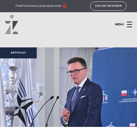
Portal finansowany przez społeczność
ZOSTAŃ PATRONEM
MENU
ARTYKUŁY