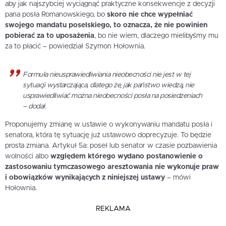
aby jak najszybciej wyciągnąć praktyczne konsekwencje z decyzji
pana posła Romanowskiego, bo
skoro nie chce wypełniać
swojego mandatu poselskiego, to oznacza, że nie powinien
pobierać za to uposażenia
, bo nie wiem, dlaczego mielibyśmy mu
za to płacić – powiedział Szymon Hołownia.
Formuła nieusprawiedliwiania nieobecności nie jest w tej
sytuacji wystarczająca, dlatego że, jak państwo wiedzą, nie
usprawiedliwiać można nieobecności posła na posiedzeniach
– dodał.
Proponujemy zmianę w ustawie o wykonywaniu mandatu posła i
senatora, która tę sytuację już ustawowo doprecyzuje. To będzie
prosta zmiana. Artykuł 5a: poseł lub senator w czasie pozbawienia
wolności albo
względem którego wydano postanowienie o
zastosowaniu tymczasowego aresztowania nie wykonuje praw
i obowiązków wynikających z niniejszej ustawy
– mówi
Hołownia.
REKLAMA