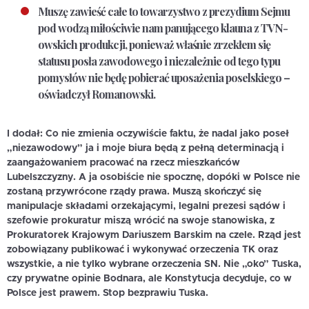
Muszę zawieść całe to towarzystwo z prezydium Sejmu
pod wodzą miłościwie nam panującego klauna z TVN-
owskich produkcji, ponieważ właśnie zrzekłem się
statusu posła zawodowego i niezależnie od tego typu
pomysłów nie będę pobierać uposażenia poselskiego –
oświadczył Romanowski.
I dodał: Co nie zmienia oczywiście faktu, że nadal jako poseł
„niezawodowy” ja i moje biura będą z pełną determinacją i
zaangażowaniem pracować na rzecz mieszkańców
Lubelszczyzny. A ja osobiście nie spocznę, dopóki w Polsce nie
zostaną przywrócone rządy prawa.
Muszą skończyć się
manipulacje składami orzekającymi, legalni prezesi sądów i
szefowie prokuratur miszą wrócić na swoje stanowiska, z
Prokuratorek Krajowym Dariuszem Barskim na czele. Rząd jest
zobowiązany publikować i wykonywać orzeczenia TK oraz
wszystkie, a nie tylko wybrane orzeczenia SN. Nie „oko” Tuska,
czy prywatne opinie Bodnara, ale Konstytucja decyduje, co w
Polsce jest prawem. Stop bezprawiu Tuska.