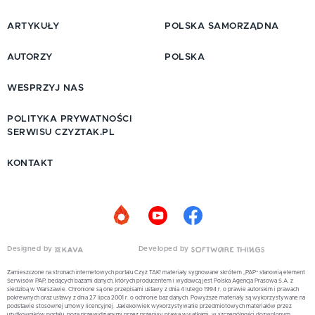
ARTYKUŁY
POLSKA SAMORZĄDNA
AUTORZY
POLSKA
WESPRZYJ NAS
POLITYKA PRYWATNOŚCI
SERWISU CZYZTAK.PL
KONTAKT
Designed by
Developed by
Zamieszczone na stronach internetowych portalu Czyż TAK! materiały sygnowane skrótem „PAP” stanowią element
Serwisów PAP, będących bazami danych, których producentem i wydawcą jest Polska Agencja Prasowa S.A. z
siedzibą w Warszawie. Chronione są one przepisami ustawy z dnia 4 lutego 1994 r. o prawie autorskim i prawach
pokrewnych oraz ustawy z dnia 27 lipca 2001 r. o ochronie baz danych. Powyższe materiały są wykorzystywane na
podstawie stosownej umowy licencyjnej. Jakiekolwiek wykorzystywanie przedmiotowych materiałów przez