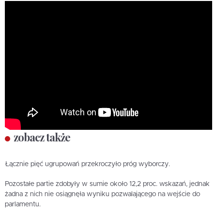
zobacz także
Łącznie pięć ugrupowań przekroczyło próg wyborczy.
Pozostałe partie zdobyły w sumie około 12,2 proc. wskazań, jednak
żadna z nich nie osiągnęła wyniku pozwalającego na wejście do
parlamentu.