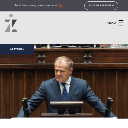
Portal finansowany przez społeczność
ZOSTAŃ PATRONEM
MENU
ARTYKUŁY