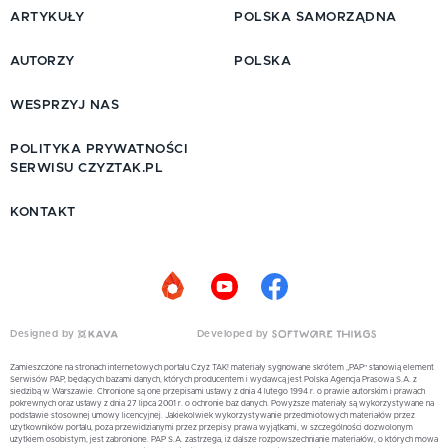
ARTYKUŁY
POLSKA SAMORZĄDNA
AUTORZY
POLSKA
WESPRZYJ NAS
POLITYKA PRYWATNOŚCI
SERWISU CZYZTAK.PL
KONTAKT
Designed by
Developed by
Zamieszczone na stronach internetowych portalu Czyż TAK! materiały sygnowane skrótem „PAP” stanowią element
Serwisów PAP, będących bazami danych, których producentem i wydawcą jest Polska Agencja Prasowa S.A. z
siedzibą w Warszawie. Chronione są one przepisami ustawy z dnia 4 lutego 1994 r. o prawie autorskim i prawach
pokrewnych oraz ustawy z dnia 27 lipca 2001 r. o ochronie baz danych. Powyższe materiały są wykorzystywane na
podstawie stosownej umowy licencyjnej. Jakiekolwiek wykorzystywanie przedmiotowych materiałów przez
użytkowników portalu, poza przewidzianymi przez przepisy prawa wyjątkami, w szczególności dozwolonym
użytkiem osobistym, jest zabronione. PAP S.A. zastrzega, iż dalsze rozpowszechnianie materiałów, o których mowa