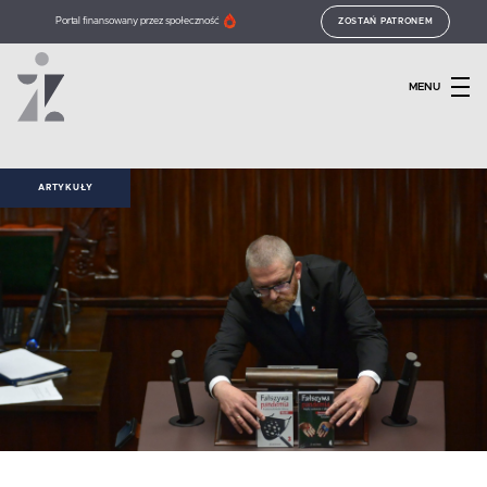
Portal finansowany przez społeczność
ZOSTAŃ PATRONEM
MENU
ARTYKUŁY