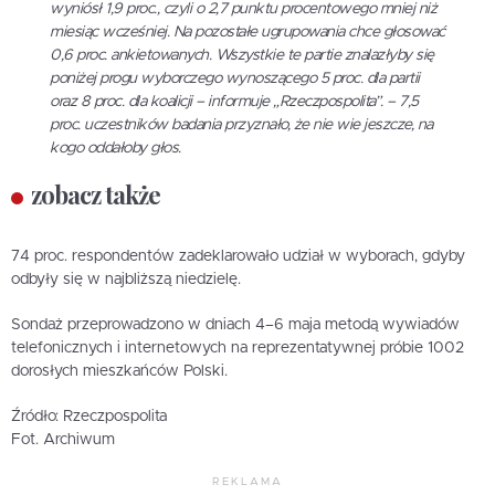
wyniósł 1,9 proc., czyli o 2,7 punktu procentowego mniej niż
miesiąc wcześniej. Na pozostałe ugrupowania chce głosować
0,6 proc. ankietowanych. Wszystkie te partie znalazłyby się
poniżej progu wyborczego wynoszącego 5 proc. dla partii
oraz 8 proc. dla koalicji – informuje „Rzeczpospolita”. – 7,5
proc. uczestników badania przyznało, że nie wie jeszcze, na
kogo oddałoby głos.
zobacz także
74 proc. respondentów zadeklarowało udział w wyborach, gdyby
odbyły się w najbliższą niedzielę.
Sondaż przeprowadzono w dniach 4–6 maja metodą wywiadów
telefonicznych i internetowych na reprezentatywnej próbie 1002
dorosłych mieszkańców Polski.
Źródło: Rzeczpospolita
Fot. Archiwum
REKLAMA