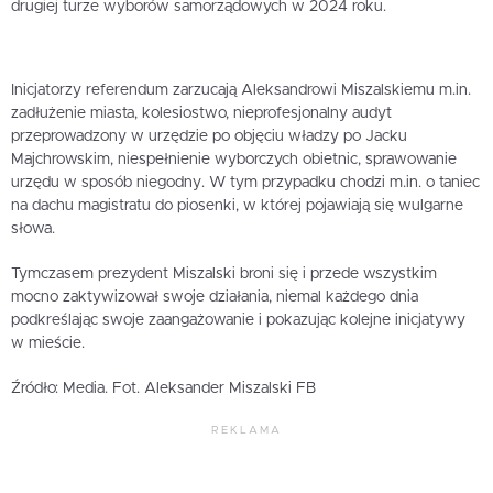
drugiej turze wyborów samorządowych w 2024 roku.
Inicjatorzy referendum zarzucają Aleksandrowi Miszalskiemu m.in.
zadłużenie miasta, kolesiostwo, nieprofesjonalny audyt
przeprowadzony w urzędzie po objęciu władzy po Jacku
Majchrowskim, niespełnienie wyborczych obietnic, sprawowanie
urzędu w sposób niegodny. W tym przypadku chodzi m.in. o taniec
na dachu magistratu do piosenki, w której pojawiają się wulgarne
słowa.
Tymczasem prezydent Miszalski broni się i przede wszystkim
mocno zaktywizował swoje działania, niemal każdego dnia
podkreślając swoje zaangażowanie i pokazując kolejne inicjatywy
w mieście.
Źródło: Media. Fot. Aleksander Miszalski FB
REKLAMA