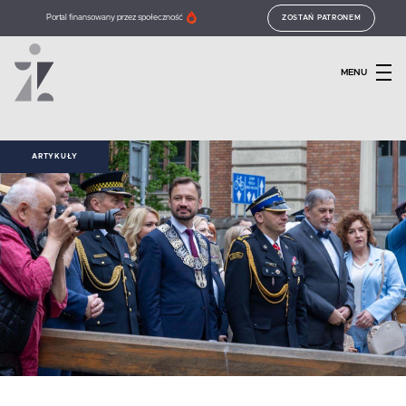
Portal finansowany przez społeczność
ZOSTAŃ PATRONEM
MENU
ARTYKUŁY