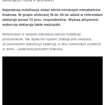
deklarujących udział w głosowaniu.
Największą mobilizację widać wśród młodszych mieszkańców
Krakowa. W grupie wiekowej 18 do 39 lat udział w referendum
deklaruje ponad 72 proc. respondentów. Wyższą aktywność
wyborczą deklarują także mężczyźni.
Referendum w sprawie odwołania zawsze mobilizuje
przeciwników. Tak działa ten system. Dlatego jeśli uważacie,
że powinienem dokończyć kadencję, w dniu referendum zostańcie
w domu – podkresla prezydent Krakowa.