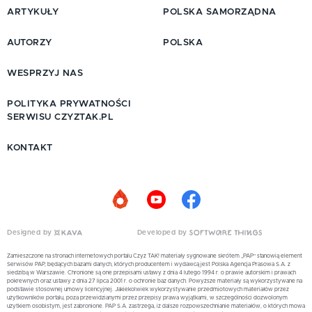
ARTYKUŁY
POLSKA SAMORZĄDNA
AUTORZY
POLSKA
WESPRZYJ NAS
POLITYKA PRYWATNOŚCI
SERWISU CZYZTAK.PL
KONTAKT
Designed by
Developed by
Zamieszczone na stronach internetowych portalu Czyż TAK! materiały sygnowane skrótem „PAP” stanowią element
Serwisów PAP, będących bazami danych, których producentem i wydawcą jest Polska Agencja Prasowa S.A. z
siedzibą w Warszawie. Chronione są one przepisami ustawy z dnia 4 lutego 1994 r. o prawie autorskim i prawach
pokrewnych oraz ustawy z dnia 27 lipca 2001 r. o ochronie baz danych. Powyższe materiały są wykorzystywane na
podstawie stosownej umowy licencyjnej. Jakiekolwiek wykorzystywanie przedmiotowych materiałów przez
użytkowników portalu, poza przewidzianymi przez przepisy prawa wyjątkami, w szczególności dozwolonym
użytkiem osobistym, jest zabronione. PAP S.A. zastrzega, iż dalsze rozpowszechnianie materiałów, o których mowa