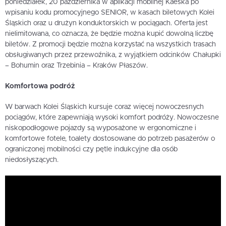
poniedziałek, 20 października w aplikacji mobilnej Kaeśka po
wpisaniu kodu promocyjnego SENIOR, w kasach biletowych Kolei
Śląskich oraz u drużyn konduktorskich w pociągach. Oferta jest
nielimitowana, co oznacza, że będzie można kupić dowolną liczbę
biletów. Z promocji będzie można korzystać na wszystkich trasach
obsługiwanych przez przewoźnika, z wyjątkiem odcinków Chałupki
– Bohumin oraz Trzebinia – Kraków Płaszów.
Komfortowa podróż
W barwach Kolei Śląskich kursuje coraz więcej nowoczesnych
pociągów, które zapewniają wysoki komfort podróży. Nowoczesne
niskopodłogowe pojazdy są wyposażone w ergonomiczne i
komfortowe fotele, toalety dostosowane do potrzeb pasażerów o
ograniczonej mobilności czy pętle indukcyjne dla osób
niedosłyszących.