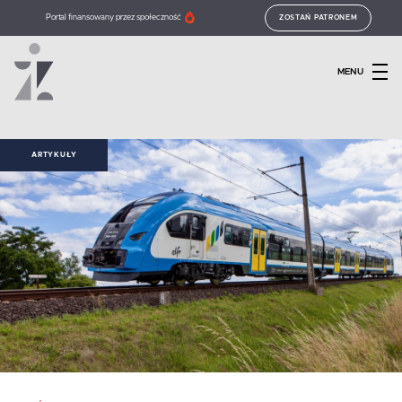
Portal finansowany przez społeczność
ZOSTAŃ PATRONEM
MENU
ARTYKUŁY