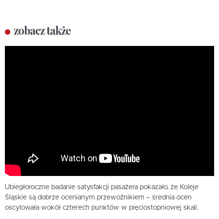
zobacz także
Ubiegłoroczne badanie satysfakcji pasażera pokazało, że Koleje
Śląskie są dobrze ocenianym przewoźnikiem – średnia ocen
oscylowała wokół czterech punktów w pięciostopniowej skali.