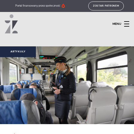
Portal finansowany przez społeczność
ZOSTAŃ PATRONEM
MENU
ARTYKUŁY