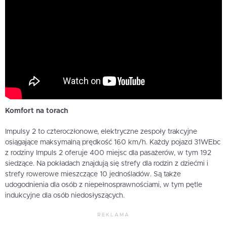
Komfort na torach
Impulsy 2 to czteroczłonowe, elektryczne zespoły trakcyjne
osiągające maksymalną prędkość 160 km/h. Każdy pojazd 31WEbc
z rodziny Impuls 2 oferuje 400 miejsc dla pasażerów, w tym 192
siedzące. Na pokładach znajdują się strefy dla rodzin z dziećmi i
strefy rowerowe mieszczące 10 jednośladów. Są także
udogodnienia dla osób z niepełnosprawnościami, w tym pętle
indukcyjne dla osób niedosłyszących.
REKLAMA