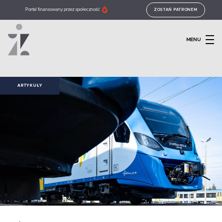
Portal finansowany przez społeczność
ZOSTAŃ PATRONEM
MENU
ARTYKUŁY