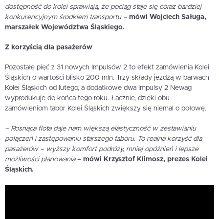
dostępność do kolei sprawiają, że pociąg staje się coraz bardziej
konkurencyjnym środkiem transportu –
m
ó
wi Wojciech Saługa,
marszałek Wojew
ó
dztwa Śląskiego.
Z korzyścią dla pasażer
ó
w
Pozostałe pięć z 31 nowych Impulsów 2 to efekt zamówienia Kolei
Śląskich o wartości blisko 200 mln. Trzy składy jeżdżą w barwach
Kolei Śląskich od lutego, a dodatkowe dwa Impulsy 2 Newag
wyprodukuje do końca tego roku. Łącznie, dzięki obu
zamówieniom tabor Kolei Śląskich zwiększy się niemal o połowę.
– Rosnąca flota daje nam większą elastyczność w zestawianiu
połączeń i zastępowaniu starszego taboru. To realna korzyść dla
pasażerów – wyższy komfort podróży, mniej opóźnień i lepsze
możliwości planowania
–
mówi Krzysztof Klimosz, prezes Kolei
Śląskich.