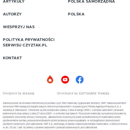
ARTYKUŁY
POLSKA SAMORZĄDNA
AUTORZY
POLSKA
WESPRZYJ NAS
POLITYKA PRYWATNOŚCI
SERWISU CZYZTAK.PL
KONTAKT
Designed by
Developed by
Zamieszczone na stronach internetowych portalu Czyż TAK! materiały sygnowane skrótem „PAP” stanowią element
Serwisów PAP, będących bazami danych, których producentem i wydawcą jest Polska Agencja Prasowa S.A. z
siedzibą w Warszawie. Chronione są one przepisami ustawy z dnia 4 lutego 1994 r. o prawie autorskim i prawach
pokrewnych oraz ustawy z dnia 27 lipca 2001 r. o ochronie baz danych. Powyższe materiały są wykorzystywane na
podstawie stosownej umowy licencyjnej. Jakiekolwiek wykorzystywanie przedmiotowych materiałów przez
użytkowników portalu, poza przewidzianymi przez przepisy prawa wyjątkami, w szczególności dozwolonym
użytkiem osobistym, jest zabronione. PAP S.A. zastrzega, iż dalsze rozpowszechnianie materiałów, o których mowa
w art. 25 ust. 1 pkt. b) ustawy o prawie autorskim i prawach pokrewnych, jest zabronione.