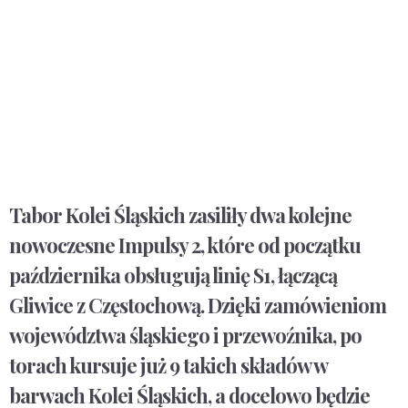
Tabor Kolei Śląskich zasiliły dwa kolejne
nowoczesne Impulsy 2, kt
ó
re od początku
października obsługują linię S1, łączącą
Gliwice z Częstochową. Dzięki zam
ó
wieniom
wojew
ó
dztwa śląskiego i przewoźnika, po
torach kursuje już 9 takich skład
ó
w w
barwach Kolei Śląskich, a docelowo będzie