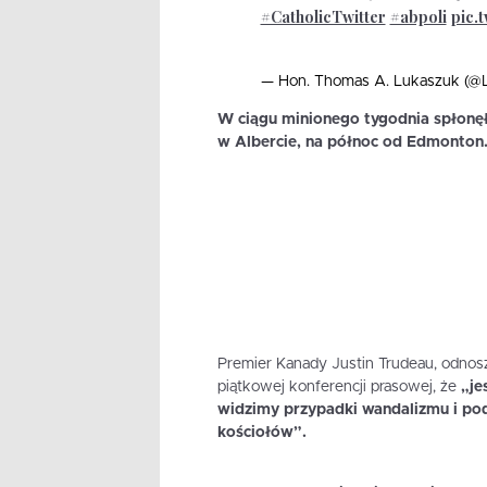
#CatholicTwitter
#abpoli
pic.
— Hon. Thomas A. Lukaszuk (
W ciągu minionego tygodnia spłonęło
w Albercie, na północ od Edmonton.
Premier Kanady Justin Trudeau, odnos
piątkowej konferencji prasowej, że
„jes
widzimy przypadki wandalizmu i pod
kościołów”.