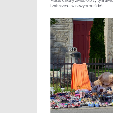
Miasto Calgary zwróciło przy tym uwag
i zniszczenia w naszym mieście”.