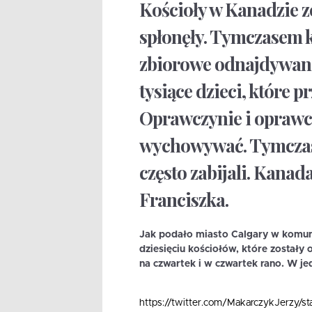
Kościoły w Kanadzie z
spłonęły. Tymczasem k
zbiorowe odnajdywane s
tysiące dzieci, które 
Oprawczynie i oprawcy
wychowywać. Tymczasem
często zabijali. Kanad
Franciszka.
Jak podało miasto Calgary w komuni
dziesięciu kościołów, które zostały
na czwartek i w czwartek rano. W j
https://twitter.com/MakarczykJerzy