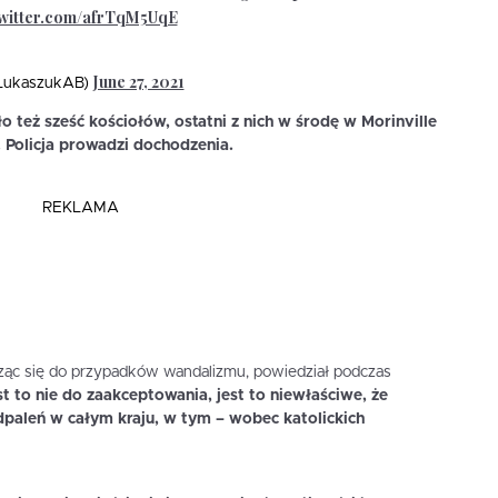
twitter.com/afrTqM5UqE
June 27, 2021
@LukaszukAB)
 też sześć kościołów, ostatni z nich w środę w Morinville
 Policja prowadzi dochodzenia.
REKLAMA
ząc się do przypadków wandalizmu, powiedział podczas
t to nie do zaakceptowania, jest to niewłaściwe, że
paleń w całym kraju, w tym – wobec katolickich