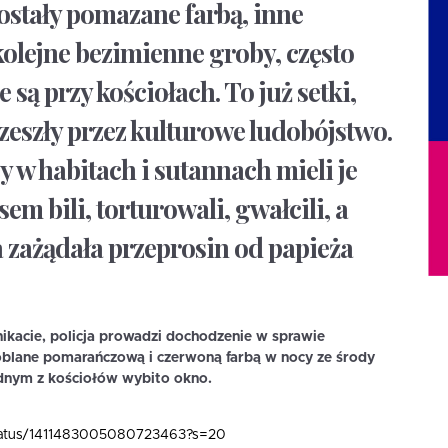
ostały pomazane farbą, inne
olejne bezimienne groby, często
ą przy kościołach. To już setki,
przeszły przez kulturowe ludobójstwo.
 w habitach i sutannach mieli je
 bili, torturowali, gwałcili, a
a zażądała przeprosin od papieża
kacie, policja prowadzi dochodzenie w sprawie
 oblane pomarańczową i czerwoną farbą w nocy ze środy
ednym z kościołów wybito okno.
/status/1411483005080723463?s=20