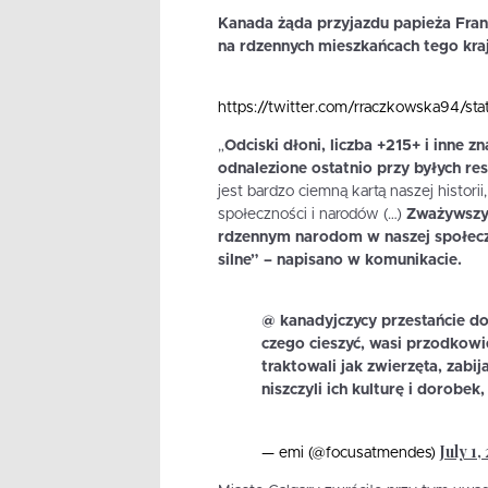
Kanada żąda przyjazdu papieża Franc
na rdzennych mieszkańcach tego kraj
https://twitter.com/rraczkowska94/
„
Odciski dłoni, liczba +215+ i inne 
odnalezione ostatnio przy byłych res
jest bardzo ciemną kartą naszej histori
społeczności i narodów (…)
Zważywszy 
rdzennym narodom w naszej społeczno
silne” – napisano w komunikacie.
@ kanadyjczycy przestańcie do
czego cieszyć, wasi przodkowi
traktowali jak zwierzęta, zabij
niszczyli ich kulturę i dorobek
July 1,
— emi (@focusatmendes)