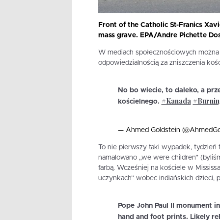
Front of the Catholic St-Franics Xavi
mass grave. EPA/Andre Pichette Do
W mediach społecznościowych można ju
odpowiedzialnością za zniszczenia ko
No bo wiecie, to daleko, a prze
#Kanada
#Burni
kościelnego.
— Ahmed Goldstein (@AhmedGo
To nie pierwszy taki wypadek, tydzie
namalowano „we were children” (byliśm
farbą. Wcześniej na kościele w Missis
uczynkach” wobec indiańskich dzieci, poj
Pope John Paul II monument in 
hand and foot prints. Likely r