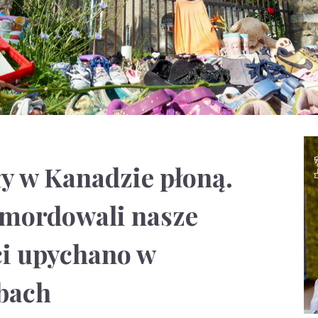
ły w Kanadzie płoną.
, mordowali nasze
ci upychano w
bach