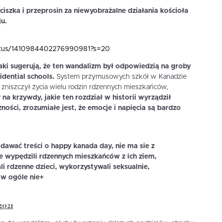
iszka i przeprosin za niewyobrażalne działania kościoła
u.
status/1410984402276990981?s=20
znaki sugerują, że ten wandalizm był odpowiedzią na groby
idential schools.
System przymusowych szkół w Kanadzie
i, zniszczył życia wielu rodzin rdzennych mieszkańców,
na krzywdy, jakie ten rozdział w historii wyrządził
ści, zrozumiałe jest, że emocje i napięcia są bardzo
dawać treści o happy kanada day, nie ma sie z
e wypędzili rdzennych mieszkańców z ich ziem,
ali rdzenne dzieci, wykorzystywali seksualnie,
, w ogóle nie+
 2021