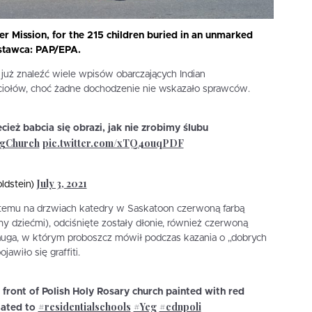
er Mission, for the 215 children buried in an unmarked
stawca: PAP/EPA.
ż znaleźć wiele wpisów obarczających Indian
ściołów, choć żadne dochodzenie nie wskazało sprawców.
cież babcia się obrazi, jak nie zrobimy ślubu
ngChurch
pic.twitter.com/xTQ4ouqPDF
July 3, 2021
ldstein)
ń temu na drzwiach katedry w Saskatoon czerwoną farbą
y dziećmi), odciśnięte zostały dłonie, również czerwoną
sauga, w którym proboszcz mówił podczas kazania o „dobrych
awiło się graffiti.
front of Polish Holy Rosary church painted with red
#residentialschools
#Yeg
#cdnpoli
elated to