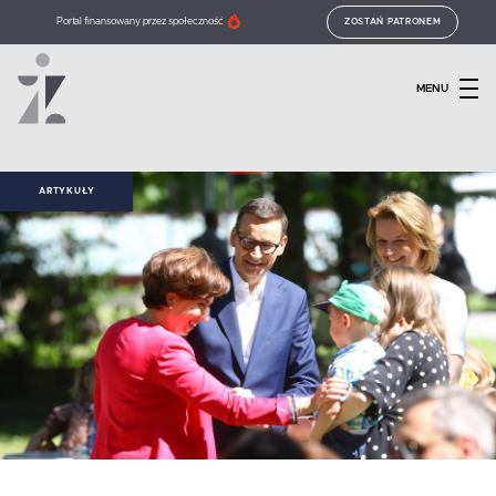
Portal finansowany przez społeczność
ZOSTAŃ PATRONEM
MENU
ARTYKUŁY