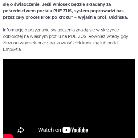
się o świadczenie. Jeśli wniosek będzie składany za
pośrednictwem portalu PUE ZUS, system poprowadzi nas
przez cały proces krok po kroku” – wyjaśnia prof. Uścińska.
Informację o przyznaniu świadczenia znajdą się w skrzynce
odbiorczej na własnym profilu na PUE ZUS. Również wtedy, gdy
złożono wniosek przez bankowość elektroniczną lub portal
Emp@tia.