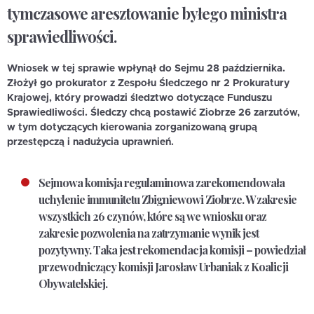
tymczasowe aresztowanie byłego ministra
sprawiedliwości.
Wniosek w tej sprawie wpłynął do Sejmu 28 października.
Złożył go prokurator z Zespołu Śledczego nr 2 Prokuratury
Krajowej, który prowadzi śledztwo dotyczące Funduszu
Sprawiedliwości. Śledczy chcą postawić Ziobrze 26 zarzutów,
w tym dotyczących kierowania zorganizowaną grupą
przestępczą i nadużycia uprawnień.
Sejmowa komisja regulaminowa zarekomendowała
uchylenie immunitetu Zbigniewowi Ziobrze. W zakresie
wszystkich 26 czynów, które są we wniosku oraz
zakresie pozwolenia na zatrzymanie wynik jest
pozytywny. Taka jest rekomendacja komisji – powiedział
przewodniczący komisji Jarosław Urbaniak z Koalicji
Obywatelskiej.