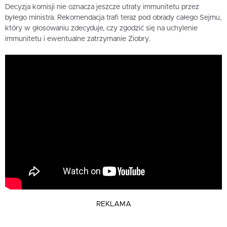
Decyzja komisji nie oznacza jeszcze utraty immunitetu przez
byłego ministra. Rekomendacja trafi teraz pod obrady całego Sejmu,
który w głosowaniu zdecyduje, czy zgodzić się na uchylenie
immunitetu i ewentualne zatrzymanie Ziobry.
REKLAMA