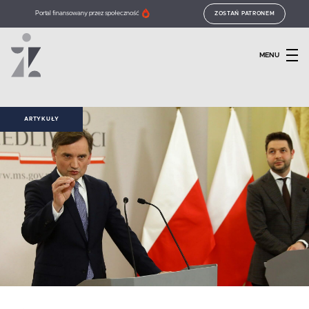
Portal finansowany przez społeczność
ZOSTAŃ PATRONEM
MENU
ARTYKUŁY