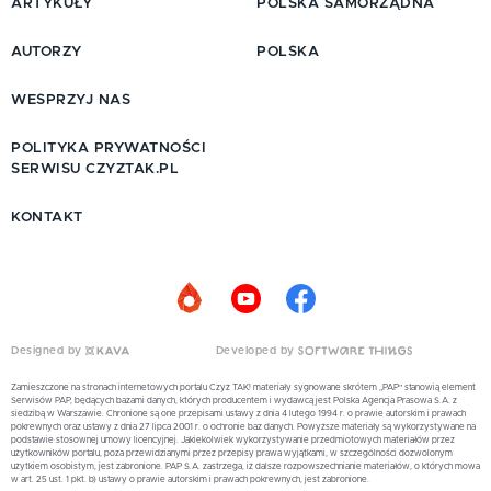
ARTYKUŁY
POLSKA SAMORZĄDNA
AUTORZY
POLSKA
WESPRZYJ NAS
POLITYKA PRYWATNOŚCI
SERWISU CZYZTAK.PL
KONTAKT
Designed by
Developed by
Zamieszczone na stronach internetowych portalu Czyż TAK! materiały sygnowane skrótem „PAP” stanowią element
Serwisów PAP, będących bazami danych, których producentem i wydawcą jest Polska Agencja Prasowa S.A. z
siedzibą w Warszawie. Chronione są one przepisami ustawy z dnia 4 lutego 1994 r. o prawie autorskim i prawach
pokrewnych oraz ustawy z dnia 27 lipca 2001 r. o ochronie baz danych. Powyższe materiały są wykorzystywane na
podstawie stosownej umowy licencyjnej. Jakiekolwiek wykorzystywanie przedmiotowych materiałów przez
użytkowników portalu, poza przewidzianymi przez przepisy prawa wyjątkami, w szczególności dozwolonym
użytkiem osobistym, jest zabronione. PAP S.A. zastrzega, iż dalsze rozpowszechnianie materiałów, o których mowa
w art. 25 ust. 1 pkt. b) ustawy o prawie autorskim i prawach pokrewnych, jest zabronione.