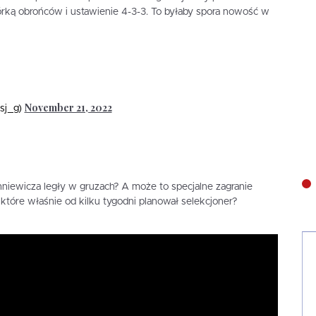
rką obrońców i ustawienie 4-3-3. To byłaby spora nowość w
November 21, 2022
sj_g)
hniewicza legły w gruzach? A może to specjalne zagranie
 które właśnie od kilku tygodni planował selekcjoner?