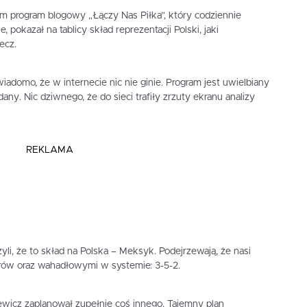
em program blogowy „Łączy Nas Piłka”, który codziennie
pokazał na tablicy skład reprezentacji Polski, jaki
ecz.
iadomo, że w internecie nic nie ginie. Program jest uwielbiany
any. Nic dziwnego, że do sieci trafiły zrzuty ekranu analizy
REKLAMA
yli, że to skład na Polska – Meksyk. Podejrzewają, że nasi
sorów oraz wahadłowymi w systemie: 3-5-2.
ewicz zaplanował zupełnie coś innego. Tajemny plan