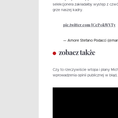
selekcjonera zakładałby występ z czwó
grze naszej kadry.
pic.twitter.com/JCeP0kWVTy
— Amore Stefano Podacci (@mar
zobacz także
Czy to rzeczywiście wtopa i plany Mic
wprowadzenia opinii publicznej w błąd,