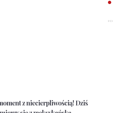
RE
moment z niecierpliwością! Dziś
zmierzy się z meksykańską.