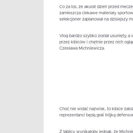
Co za los, że akurat dzień przed mecz
zamieszcza ciekawe materiały sportowe, 
selekcjoner zaplanował na dzisiejszy m
Vlog bardzo szybko został usunięty, a w
przez kibiców i chętnie przez nich ogląd
Czesława Michniewicza.
Choć nie widać nazwisk, to kibice założ
reprezentanci będą grali trójką defen
Z tablicy wynikałoby jednak, że Michni