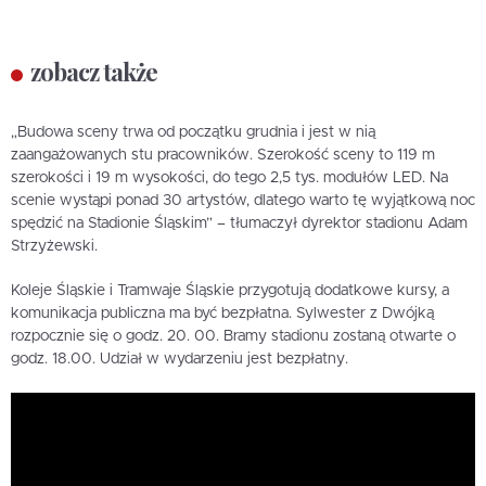
zobacz także
„Budowa sceny trwa od początku grudnia i jest w nią
zaangażowanych stu pracowników. Szerokość sceny to 119 m
szerokości i 19 m wysokości, do tego 2,5 tys. modułów LED. Na
scenie wystąpi ponad 30 artystów, dlatego warto tę wyjątkową noc
spędzić na Stadionie Śląskim” – tłumaczył dyrektor stadionu Adam
Strzyżewski.
Koleje Śląskie i Tramwaje Śląskie przygotują dodatkowe kursy, a
komunikacja publiczna ma być bezpłatna. Sylwester z Dwójką
rozpocznie się o godz. 20. 00. Bramy stadionu zostaną otwarte o
godz. 18.00. Udział w wydarzeniu jest bezpłatny.