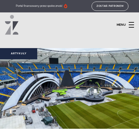
Portal finansowany przez społeczność
ZOSTAŃ PATRONEM
MENU
ARTYKUŁY