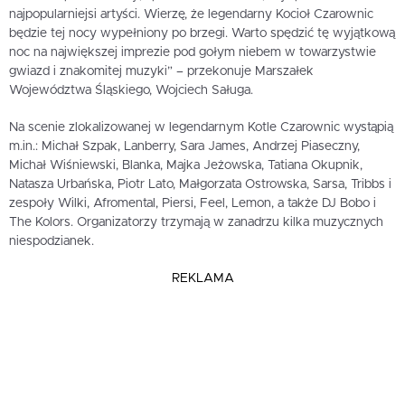
najpopularniejsi artyści. Wierzę, że legendarny Kocioł Czarownic
będzie tej nocy wypełniony po brzegi. Warto spędzić tę wyjątkową
noc na największej imprezie pod gołym niebem w towarzystwie
gwiazd i znakomitej muzyki” – przekonuje Marszałek
Województwa Śląskiego, Wojciech Saługa.
Na scenie zlokalizowanej w legendarnym Kotle Czarownic wystąpią
m.in.: Michał Szpak, Lanberry, Sara James, Andrzej Piaseczny,
Michał Wiśniewski, Blanka, Majka Jeżowska, Tatiana Okupnik,
Natasza Urbańska, Piotr Lato, Małgorzata Ostrowska, Sarsa, Tribbs i
zespoły Wilki, Afromental, Piersi, Feel, Lemon, a także DJ Bobo i
The Kolors. Organizatorzy trzymają w zanadrzu kilka muzycznych
niespodzianek.
REKLAMA