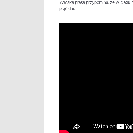
Włoska prasa przypomina, że w ciągu m
pięć dni.