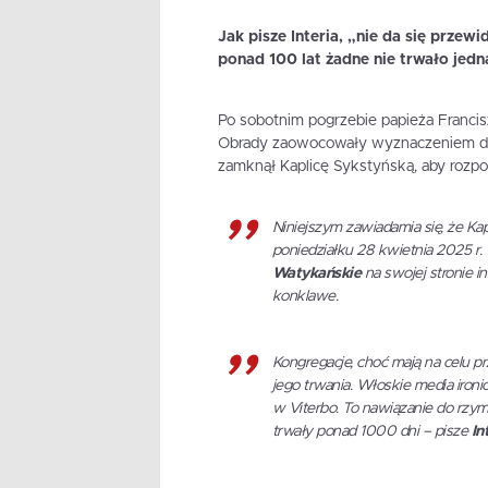
Jak pisze Interia, „nie da się przew
ponad 100 lat żadne nie trwało jedna
Po sobotnim pogrzebie papieża Francis
Obrady zaowocowały wyznaczeniem dat
zamknął Kaplicę Sykstyńską, aby rozp
Niniejszym zawiadamia się, że Kap
poniedziałku 28 kwietnia 2025 
Watykańskie
na swojej stronie 
konklawe.
Kongregacje, choć mają na celu p
jego trwania. Włoskie media ironi
w Viterbo. To nawiązanie do rzyms
trwały ponad 1000 dni – pisze
Int