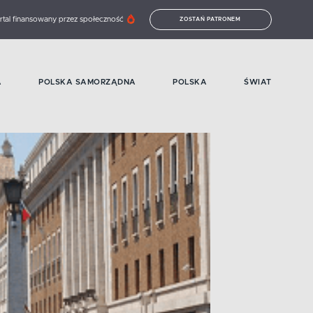
rtal finansowany przez społeczność
ZOSTAŃ PATRONEM
A
POLSKA SAMORZĄDNA
POLSKA
ŚWIAT