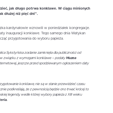
idzieć, jak długo potrwa konklawe. W ciągu minionych
k dłużej niż pięć dni”.
zka kardynałowie wznowili w poniedziałek kongregacje.
y inauguracji konklawe. Tego samego dnia Watykan
ocząć przygotowania do wyboru papieża.
lica Sykstyńska zostanie zamknięta dla publiczności od
r. w związku z wymogami konklawe – podały
Muzea
internetowej, jeszcze przed spodziewanym ogłoszeniem daty
rzygotowanie konklawe, nie są w stanie przewidzieć czasu
cznie podkreślają, że z pewnością będzie ono trwać krócej to
kiej legendy, wedle której wybory papieża z XIII wieku
eria.