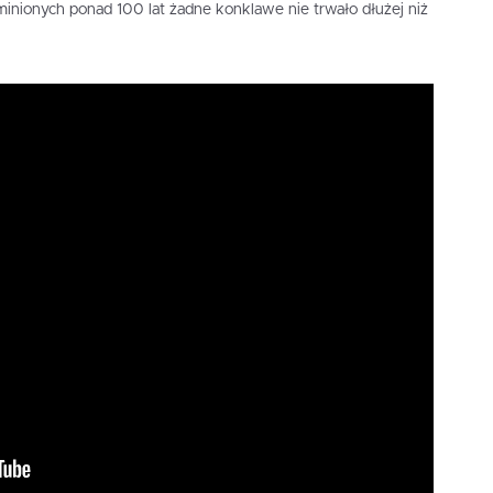
inionych ponad 100 lat żadne konklawe nie trwało dłużej niż