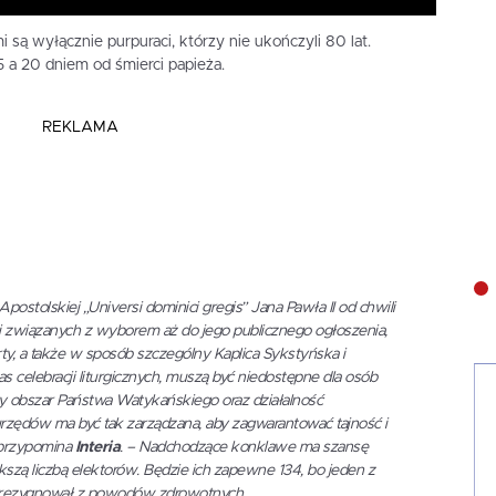
są wyłącznie purpuraci, którzy nie ukończyli 80 lat.
 a 20 dniem od śmierci papieża.
REKLAMA
postolskiej „Universi dominici gregis” Jana Pawła II od chwili
i związanych z wyborem aż do jego publicznego ogłoszenia,
y, a także w sposób szczególny Kaplica Sykstyńska i
 celebracji liturgicznych, muszą być niedostępne dla osób
y obszar Państwa Watykańskiego oraz działalność
urzędów ma być tak zarządzana, aby zagwarantować tajność i
przypomina
Interia
. – Nadchodzące konklawe ma szansę
iększą liczbą elektorów. Będzie ich zapewne 134, bo jeden z
zrezygnował z powodów zdrowotnych.