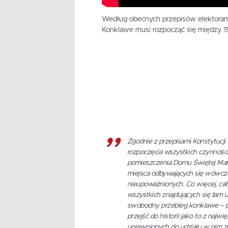
Według obecnych przepisów elektorami 
Konklawe musi rozpocząć się między 15
Zgodnie z przepisami Konstytucji A
rozpoczęcia wszystkich czynnośc
pomieszczenia Domu Świętej Mart
miejsca odbywających się wówczas
nieupoważnionych. Co więcej, cał
wszystkich znajdujących się tam 
swobodny przebieg konklawe – 
przejść do historii jako to z najw
uprawnionych do udziału w nim 