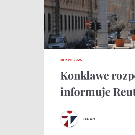
28 KWI 2025
Konklawe rozpo
informuje Reu
TANAN