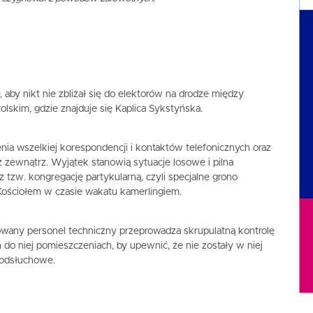
by nikt nie zbliżał się do elektorów na drodze między
skim, gdzie znajduje się Kaplica Sykstyńska.
ia wszelkiej korespondencji i kontaktów telefonicznych oraz
z zewnątrz. Wyjątek stanowią sytuacje losowe i pilna
z tzw. kongregację partykularną, czyli specjalne grono
Kościołem w czasie wakatu kamerlingiem.
owany personel techniczny przeprowadza skrupulatną kontrolę
 do niej pomieszczeniach, by upewnić, że nie zostały w niej
podsłuchowe.