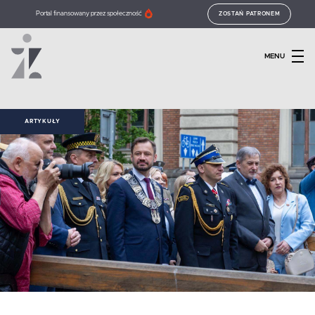
Portal finansowany przez społeczność
ZOSTAŃ PATRONEM
MENU
ARTYKUŁY