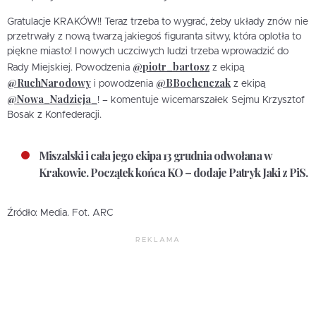
Gratulacje KRAKÓW!! Teraz trzeba to wygrać, żeby układy znów nie
przetrwały z nową twarzą jakiegoś figuranta sitwy, która oplotła to
piękne miasto! I nowych uczciwych ludzi trzeba wprowadzić do
@piotr_bartosz
Rady Miejskiej. Powodzenia
z ekipą
@RuchNarodowy
@BBochenczak
i powodzenia
z ekipą
@Nowa_Nadzieja_
! – komentuje wicemarszałek Sejmu Krzysztof
Bosak z Konfederacji.
Miszalski i cała jego ekipa 13 grudnia odwołana w
Krakowie. Początek końca KO – dodaje Patryk Jaki z PiS.
Źródło: Media. Fot. ARC
REKLAMA