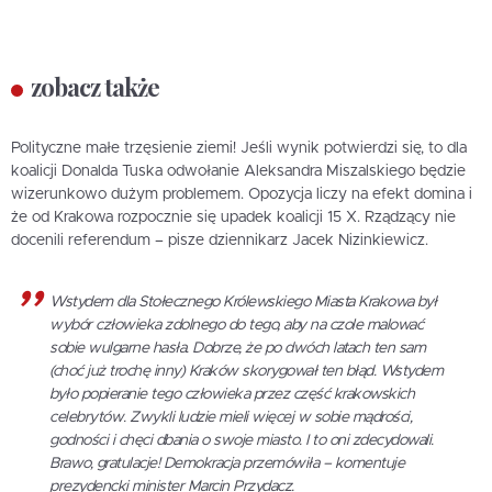
zobacz także
Polityczne małe trzęsienie ziemi! Jeśli wynik potwierdzi się, to dla
koalicji Donalda Tuska odwołanie Aleksandra Miszalskiego będzie
wizerunkowo dużym problemem. Opozycja liczy na efekt domina i
że od Krakowa rozpocznie się upadek koalicji 15 X. Rządzący nie
docenili referendum – pisze dziennikarz Jacek Nizinkiewicz.
Wstydem dla Stołecznego Królewskiego Miasta Krakowa był
wybór człowieka zdolnego do tego, aby na czole malować
sobie wulgarne hasła. Dobrze, że po dwóch latach ten sam
(choć już trochę inny) Kraków skorygował ten błąd. Wstydem
było popieranie tego człowieka przez część krakowskich
celebrytów. Zwykli ludzie mieli więcej w sobie mądrości,
godności i chęci dbania o swoje miasto. I to oni zdecydowali.
Brawo, gratulacje! Demokracja przemówiła – komentuje
prezydencki minister Marcin Przydacz.