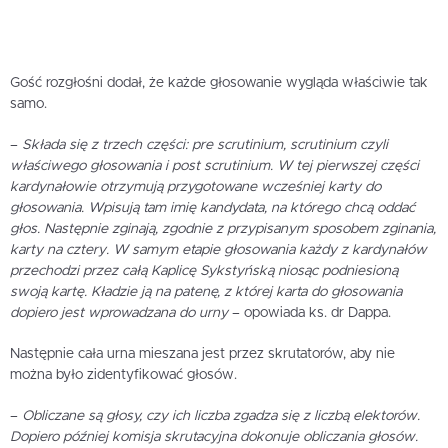
Gość rozgłośni dodał, że każde głosowanie wygląda właściwie tak
samo.
–
Składa się z trzech części: pre scrutinium, scrutinium czyli
właściwego głosowania i post scrutinium. W tej pierwszej części
kardynałowie otrzymują przygotowane wcześniej karty do
głosowania. Wpisują tam imię kandydata, na którego chcą oddać
głos. Następnie zginają, zgodnie z przypisanym sposobem zginania,
karty na cztery. W samym etapie głosowania każdy z kardynałów
przechodzi przez całą Kaplicę Sykstyńską niosąc podniesioną
swoją kartę. Kładzie ją na patenę, z której karta do głosowania
dopiero jest wprowadzana do urny
– opowiada ks. dr Dappa.
Następnie cała urna mieszana jest przez skrutatorów, aby nie
można było zidentyfikować głosów.
–
Obliczane są głosy, czy ich liczba zgadza się z liczbą elektorów.
Dopiero później komisja skrutacyjna dokonuje obliczania głosów.