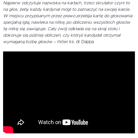
Najpierw odczytuje nazwiska na kartach, trzeci skrutator czyni to
na głos, żeby każdy kardynał mógł to zaznaczyć na swojej karcie.
W miejscu przypisanym przez prawo przebija kartę do głosowania
specjalną igłą, nawleka na nitkę, po obliczeniu wszystkich głosów
tę nitkę się zawiązuje. Cały zwój odkłada się na skraj stołu i
dokonuje się później obliczeń, czy któryś kandydat otrzymał
wymaganą liczbę głosów
– mówi ks. dr Dappa.