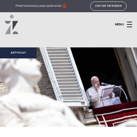
Portal finansowany przez społeczność
ZOSTAŃ PATRONEM
MENU
ARTYKUŁY