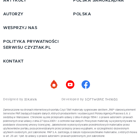
ARTYKUŁY
POLSKA SAMORZĄDNA
AUTORZY
POLSKA
WESPRZYJ NAS
POLITYKA PRYWATNOŚCI
SERWISU CZYZTAK.PL
KONTAKT
Designed by
Developed by
Zamieszczone na stronach internetowych portalu Czyż TAK! materiały sygnowane skrótem „PAP” stanowią element
Serwisów PAP, będących bazami danych, których producentem i wydawcą jest Polska Agencja Prasowa S.A. z
siedzibą w Warszawie. Chronione są one przepisami ustawy z dnia 4 lutego 1994 r. o prawie autorskim i prawach
pokrewnych oraz ustawy z dnia 27 lipca 2001 r. o ochronie baz danych. Powyższe materiały są wykorzystywane na
podstawie stosownej umowy licencyjnej. Jakiekolwiek wykorzystywanie przedmiotowych materiałów przez
użytkowników portalu, poza przewidzianymi przez przepisy prawa wyjątkami, w szczególności dozwolonym
użytkiem osobistym, jest zabronione. PAP S.A. zastrzega, iż dalsze rozpowszechnianie materiałów, o których mowa
w art. 25 ust. 1 pkt. b) ustawy o prawie autorskim i prawach pokrewnych, jest zabronione.