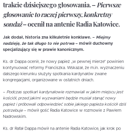
trakcie dzisiejszego głosowania. –
Pierwsze
głosowanie to raczej pierwszy, konkretny
sondaż
– ocenił na antenie Radia Katowice.
Jak dodał, historia zna kilkuletnie konklawe. –
Miejmy
nadzieję, że tak długo to nie potrwa
– mówił duchowny
specjalizujący się w prawie kanonicznym.
Ks. dr Dappa ocenił, że nowy papież „w pewnej mierze” powinien
kontynuować reformy Franciszka. Wskazał, że m.in. wyznaczeniu
dalszego kierunku służyły spotkania kardynałów zwane
kongregacjami, organizowane w ostatnich dniach.
–
Podczas spotkań kardynałowie rozmawiali w jakim miejscu jest
kościół, przed jakimi wyzwaniami będzie musiał stanąć nowy
papież i próbowali odpowiedzieć sobie jakiego papieża kościół dziś
potrzebuje
– mówił gość Radia Katowice w rozmowie z Pawłem
Nadrowskim.
Ks. dr Rafał Dappa mówił na antenie Radia Katowice, jak krok po