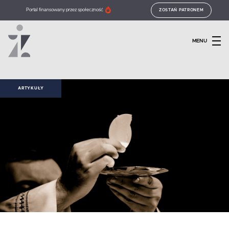
Portal finansowany przez społeczność
ZOSTAŃ PATRONEM
MENU
ARTYKUŁY