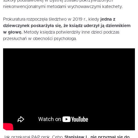
szkoły podstawowej w Bystrej zostało pokrzywdzonych
niekonwencjonalnymi metodami wychowawczymi katechety.
Prokuratura rozpoczęła śledztwo w 2019 r., kiedy
jedna z
dziewczynek poskarżyła się, że ksiądz uderzył ją dziennikiem
w głowę.
Metody księdza potwierdziły inne dzieci podczas
przesłuchań w obecności psychologa.
Jak przekazał PAP prok. Cebo,
Stanisław L. nie przyznał się do