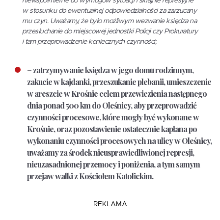
niewspółmierne do wymogów sytuacji i skrajnie represyjne
w stosunku do ewentualnej odpowiedzialności za zarzucany
mu czyn. Uważamy, że było możliwym wezwanie księdza na
przesłuchanie do miejscowej jednostki Policji czy Prokuratury
i tam przeprowadzenie koniecznych czynności;
– zatrzymywanie księdza w jego domu rodzinnym,
zakucie w kajdanki, przeszukanie plebanii, umieszczenie
w areszcie w Krośnie celem przewiezienia następnego
dnia ponad 500 km do Oleśnicy, aby przeprowadzić
czynności procesowe, które mogły być wykonane w
Krośnie, oraz pozostawienie ostatecznie kapłana po
wykonaniu czynności procesowych na ulicy w Oleśnicy,
uważamy za środek nieusprawiedliwionej represji,
nieuzasadnionej przemocy i poniżenia, a tym samym
przejaw walki z Kościołem Katolickim.
REKLAMA