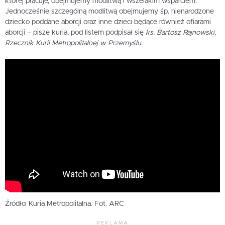
której pracuje, obejmujemy modlitwą i wszelakim wsparciem.
Jednocześnie szczególną modlitwą obejmujemy śp. nienarodzone
dziecko poddane aborcji oraz inne dzieci będące również ofiarami
aborcji – pisze kuria, pod listem podpisał się
ks. Bartosz Rajnowski
,
Rzecznik Kurii Metropolitalnej w Przemyślu
.
Źródło: Kuria Metropolitalna. Fot. ARC
REKLAMA