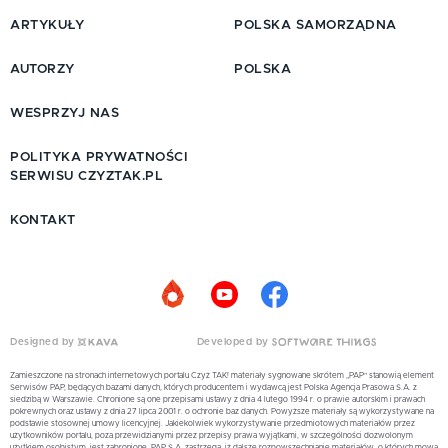
ARTYKUŁY
POLSKA SAMORZĄDNA
AUTORZY
POLSKA
WESPRZYJ NAS
POLITYKA PRYWATNOŚCI
SERWISU CZYZTAK.PL
KONTAKT
Designed by
Developed by
Zamieszczone na stronach internetowych portalu Czyż TAK! materiały sygnowane skrótem „PAP” stanowią element
Serwisów PAP, będących bazami danych, których producentem i wydawcą jest Polska Agencja Prasowa S.A. z
siedzibą w Warszawie. Chronione są one przepisami ustawy z dnia 4 lutego 1994 r. o prawie autorskim i prawach
pokrewnych oraz ustawy z dnia 27 lipca 2001 r. o ochronie baz danych. Powyższe materiały są wykorzystywane na
podstawie stosownej umowy licencyjnej. Jakiekolwiek wykorzystywanie przedmiotowych materiałów przez
użytkowników portalu, poza przewidzianymi przez przepisy prawa wyjątkami, w szczególności dozwolonym
użytkiem osobistym, jest zabronione. PAP S.A. zastrzega, iż dalsze rozpowszechnianie materiałów, o których mowa