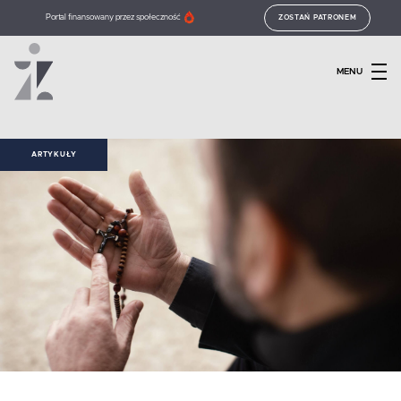
Portal finansowany przez społeczność
ZOSTAŃ PATRONEM
MENU
ARTYKUŁY