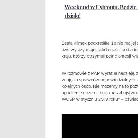
Weekend w Ustroniu. Będzie 
działo!
Beata Klimek podkreśliła, że nie ma je
dziś wyrazy mojej solidarności pod 
kraju, którzy otrzymali pełne agresji wi
W rozmowie z PAP wyraziła nadzieję, 
w ujęciu sprawców odpowiedzialnych za
kolejnych osób. Nie możemy na to pozw
ugodzenie nożem i brutalne zabójstwo
WOŚP w styczniu 2019 roku” – oświad