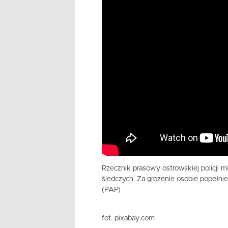
Rzecznik prasowy ostrowskiej policji m
śledczych. Za grożenie osobie popełnie
(PAP)
fot. pixabay.com