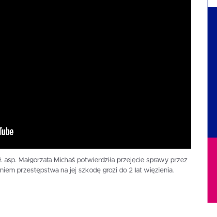
ł. asp. Małgorzata Michaś potwierdziła przejęcie sprawy przez
niem przestępstwa na jej szkodę grozi do 2 lat więzienia.