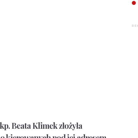
RE
p. Beata Klimek złożyła
ę o kierowanych pod jej adresem