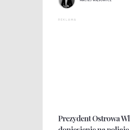
MACIEJ WĄSOWICZ
REKLAMA
Prezydent Ostrowa Wlk
doniesienie na policj