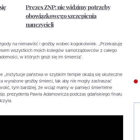
się
Prezes ZNP: nie widzimy potrzeby
obowiązkowego szczepienia
nauczycieli
j zgody na nienawiść i groźby wobec kogokolwiek. „Przekazuję
adresem wszystkich moich kolegów samorządowców z całego
adomości, w których grozi się im śmiercią”.
że „instytucje państwa w szybkim tempie okażą się skuteczne
 wyrażone groźby śmierci, tak aby nie mogły zastraszać
olić, tym bardziej, że wciąż mamy w pamięci śmiertelne
 śp. prezydenta Pawła Adamowicza podczas gdańskiego finału
czyła.