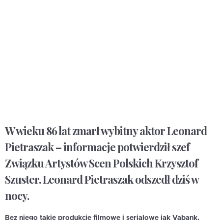
W wieku 86 lat zmarł wybitny aktor Leonard
Pietraszak – informacje potwierdził szef
Związku Artystów Scen Polskich Krzysztof
Szuster. Leonard Pietraszak odszedł dziś w
nocy.
Bez niego takie produkcje filmowe i serialowe jak Vabank,