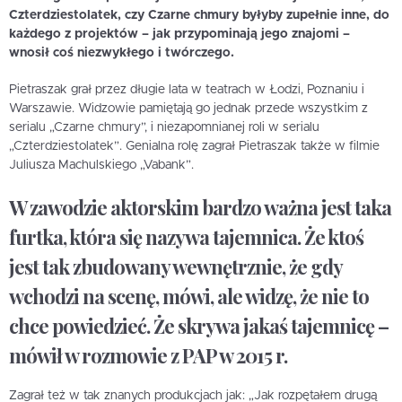
Czterdziestolatek, czy Czarne chmury byłyby zupełnie inne, do
każdego z projektów – jak przypominają jego znajomi –
wnosił coś niezwykłego i twórczego.
Pietraszak grał przez długie lata w teatrach w Łodzi, Poznaniu i
Warszawie. Widzowie pamiętają go jednak przede wszystkim z
serialu „Czarne chmury”, i niezapomnianej roli w serialu
„Czterdziestolatek”. Genialna rolę zagrał Pietraszak także w filmie
Juliusza Machulskiego „Vabank”.
W zawodzie aktorskim bardzo ważna jest taka
furtka, która się nazywa tajemnica. Że ktoś
jest tak zbudowany wewnętrznie, że gdy
wchodzi na scenę, mówi, ale widzę, że nie to
chce powiedzieć. Że skrywa jakaś tajemnicę –
mówił w rozmowie z PAP w 2015 r.
Zagrał też w tak znanych produkcjach jak: „Jak rozpętałem drugą