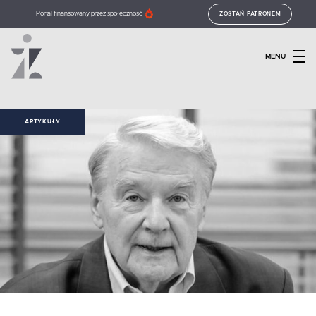
Portal finansowany przez społeczność
ZOSTAŃ PATRONEM
MENU
ARTYKUŁY