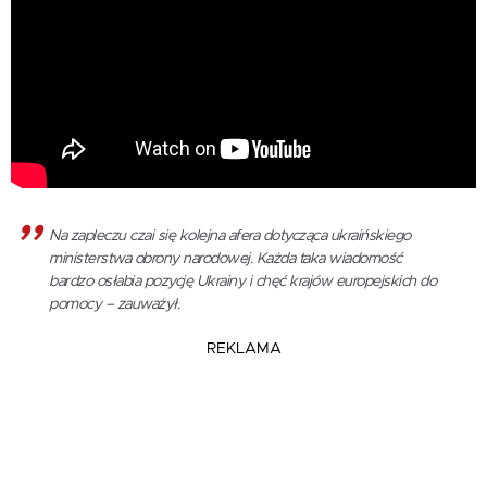
Na zapleczu czai się kolejna afera dotycząca ukraińskiego
ministerstwa obrony narodowej. Każda taka wiadomość
bardzo osłabia pozycję Ukrainy i chęć krajów europejskich do
pomocy – zauważył.
REKLAMA