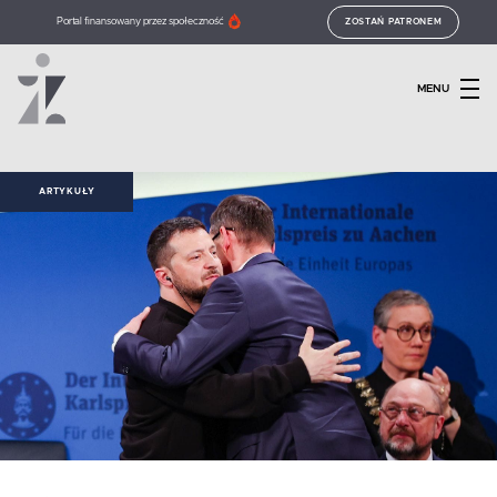
Portal finansowany przez społeczność
ZOSTAŃ PATRONEM
MENU
ARTYKUŁY