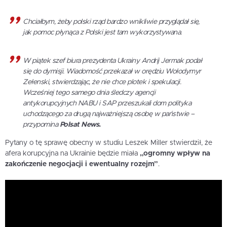
Chciałbym, żeby polski rząd bardzo wnikliwie przyglądał się,
jak pomoc płynąca z Polski jest tam wykorzystywana.
W piątek szef biura prezydenta Ukrainy Andrij Jermak podał
się do dymisji. Wiadomość przekazał w orędziu Wołodymyr
Zełenski, stwierdzając, że nie chce plotek i spekulacji.
Wcześniej tego samego dnia śledczy agencji
antykorupcyjnych NABU i SAP przeszukali dom polityka
uchodzącego za drugą najważniejszą osobę w państwie –
przypomina
Polsat News.
Pytany o tę sprawę obecny w studiu Leszek Miller stwierdził, że
afera korupcyjna na Ukrainie będzie miała
„ogromny wpływ na
zakończenie negocjacji i ewentualny rozejm”
.