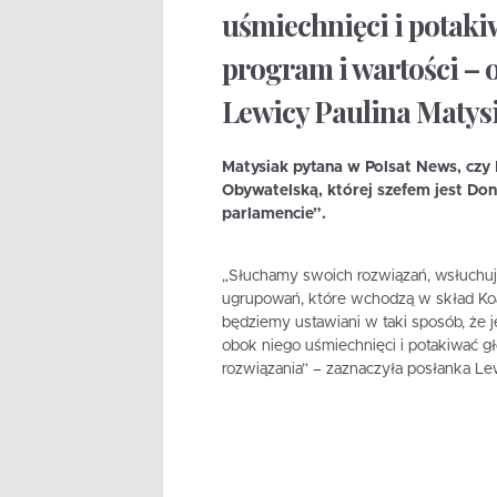
uśmiechnięci i potak
program i wartości – 
Lewicy Paulina Matysi
Matysiak pytana w Polsat News, czy
Obywatelską, której szefem jest Dona
parlamencie”.
„Słuchamy swoich rozwiązań, wsłuchuj
ugrupowań, które wchodzą w skład Koali
będziemy ustawiani w taki sposób, że 
obok niego uśmiechnięci i potakiwać g
rozwiązania” – zaznaczyła posłanka Le