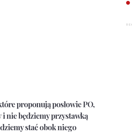
RE
które proponują posłowie PO,
y i nie będziemy przystawką
dziemy stać obok niego