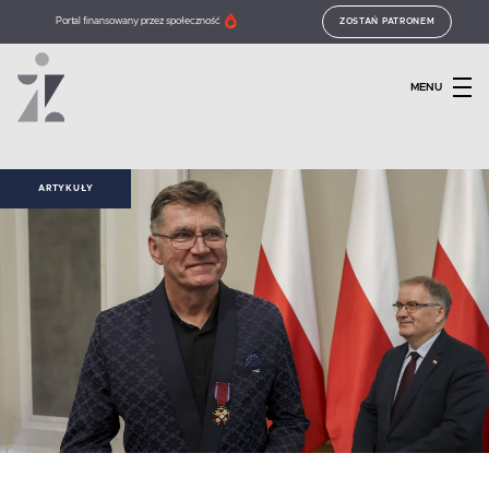
Portal finansowany przez społeczność
ZOSTAŃ PATRONEM
MENU
ARTYKUŁY