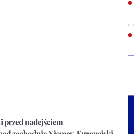
RE
dni przed nadejściem
 nad zachodnie Niemcy, Europejski