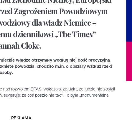
przed Zagrożeniem Powodziowym
wodziowy dla władz Niemiec –
iemu dziennikowi „The Times”
annah Cloke.
ieckie władze otrzymały według niej dość precyzyjną
knięte powodzią; chodziło m.in. o obszary wzdłuż rzeki
 osoby.
 nad rozwojem EFAS, wskazała, że „fakt, że ludzie nie zostali
, sugeruje, że coś poszło nie tak”. To była „monumentalna
REKLAMA