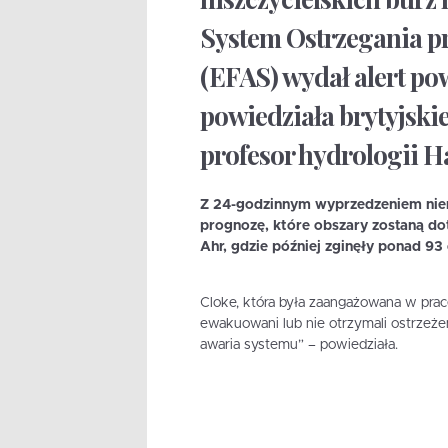
System Ostrzegania 
(EFAS) wydał alert po
powiedziała brytyjsk
profesor hydrologii H
Z 24-godzinnym wyprzedzeniem niem
prognozę, które obszary zostaną dot
Ahr, gdzie później zginęły ponad 93
Cloke, która była zaangażowana w prace
ewakuowani lub nie otrzymali ostrzeżeń
awaria systemu” – powiedziała.