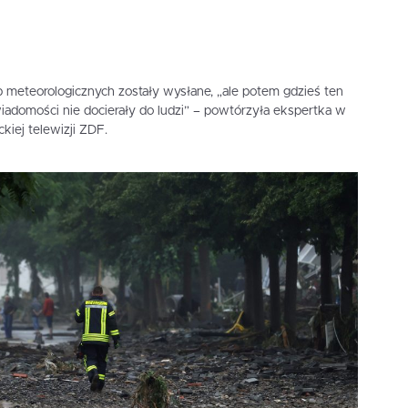
 meteorologicznych zostały wysłane, „ale potem gdzieś ten
wiadomości nie docierały do ludzi” – powtórzyła ekspertka w
kiej telewizji ZDF.