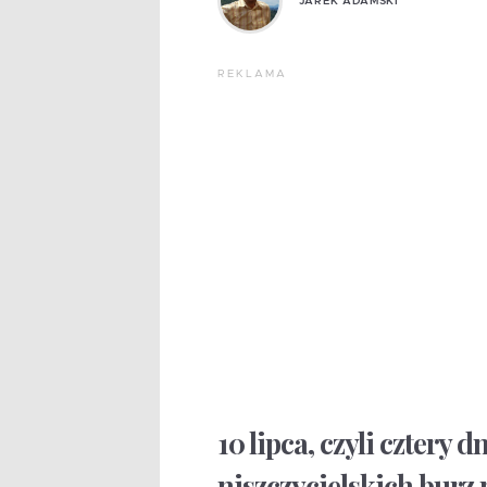
JAREK ADAMSKI
REKLAMA
10 lipca, czyli cztery 
niszczycielskich burz