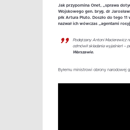
Jak przypomina Onet, „sprawa doty
Wojskowego gen. bryg. dr Jarosława
płk Artura Pluto. Doszło do tego 11
nazwał ich wówczas „agentami rosyj
Podejrzany Antoni Macierewicz ni
odmówił składania wyjaśnień – 
Warszawie.
Byłemu ministrowi obrony narodowej gro