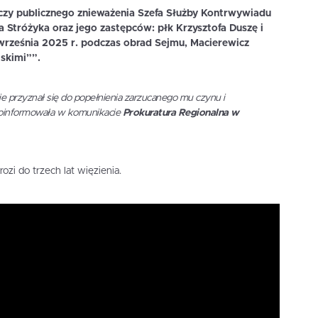
czy publicznego znieważenia Szefa Służby Kontrwywiadu
 Stróżyka oraz jego zastępców: płk Krzysztofa Duszę i
 września 2025 r. podczas obrad Sejmu, Macierewicz
skimi””.
e przyznał się do popełnienia zarzucanego mu czynu i
poinformowała w komunikacie
Prokuratura Regionalna w
zi do trzech lat więzienia.