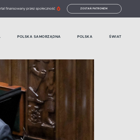
rtal finansowany przez społeczność
ZOSTAŃ PATRONEM
A
POLSKA SAMORZĄDNA
POLSKA
ŚWIAT