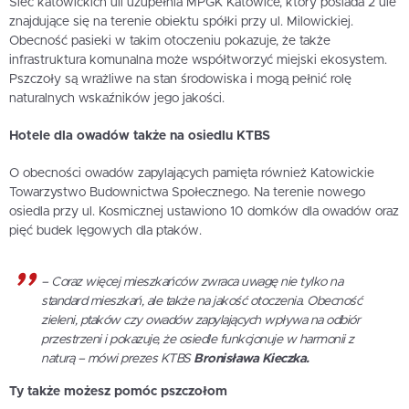
Sieć katowickich uli uzupełnia MPGK Katowice, który posiada 2 ule
znajdujące się na terenie obiektu spółki przy ul. Milowickiej.
Obecność pasieki w takim otoczeniu pokazuje, że także
infrastruktura komunalna może współtworzyć miejski ekosystem.
Pszczoły są wrażliwe na stan środowiska i mogą pełnić rolę
naturalnych wskaźników jego jakości.
Hotele dla owadów także na osiedlu KTBS
O obecności owadów zapylających pamięta również Katowickie
Towarzystwo Budownictwa Społecznego. Na terenie nowego
osiedla przy ul. Kosmicznej ustawiono 10 domków dla owadów oraz
pięć budek lęgowych dla ptaków.
– Coraz więcej mieszkańców zwraca uwagę nie tylko na
standard mieszkań, ale także na jakość otoczenia. Obecność
zieleni, ptaków czy owadów zapylających wpływa na odbiór
przestrzeni i pokazuje, że osiedle funkcjonuje w harmonii z
naturą
– mówi prezes KTBS
Bronisława Kieczka.
Ty także możesz pomóc pszczołom