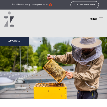
Portal finansowany przez społeczność
ZOSTAŃ PATRONEM
MENU
ARTYKUŁY