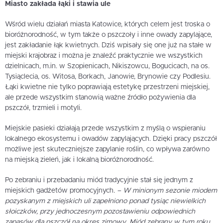
Miasto zakłada łąki i stawia ule
Wśród wielu działań miasta Katowice, których celem jest troska o
bioróżnorodność, w tym także o pszczoły i inne owady zapylające,
jest zakładanie łąk kwietnych. Dziś wpisały się one już na stałe w
miejski krajobraz i można je znaleźć praktycznie we wszystkich
dzielnicach, m.in. w Szopienicach, Nikiszowcu, Bogucicach, na os.
Tysiąclecia, os. Witosa, Borkach, Janowie, Brynowie czy Podlesiu.
Łąki kwietne nie tylko poprawiają estetykę przestrzeni miejskiej,
ale przede wszystkim stanowią ważne źródło pożywienia dla
pszczół, trzmieli i motyli.
Miejskie pasieki działają przede wszystkim z myślą o wspieraniu
lokalnego ekosystemu i owadów zapylających. Dzięki pracy pszczół
możliwe jest skuteczniejsze zapylanie roślin, co wpływa zarówno
na miejską zieleń, jak i lokalną bioróżnorodność.
Po zebraniu i przebadaniu miód tradycyjnie stał się jednym z
miejskich gadżetów promocyjnych
. – W minionym sezonie miodem
pozyskanym z miejskich uli zapełniono ponad tysiąc niewielkich
słoiczków, przy jednoczesnym pozostawieniu odpowiednich
zapasów dla pszczół na okres zimowy. Miód zebrany w tym roku