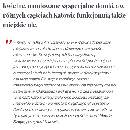
kwietne, montowane są specjalne domki, a w
różnych częściach Katowic funkcjonują także
miejskie ule.
– Kiedy w 2019 roku ustawiliśmy w Katowicach pierwsze
miejskie ule budziło to spore zdziwienie i ciekawość
mieszkańców. Dzisiaj mamy ich 9 i wszystkie są
zlokalizowane przy miejscach użyteczności publicznej, co
jest dobrym przyczynkiem do przypominania mieszkańcom
o znaczeniu tych pożytecznych owadów dla ekosystemu
naszego miasta. Do tego pszczelego zasobu
mieszkaniowego dochodzą tzw. domki dla zapylaczy, często
ustawiane w lokalizacjach wskazanych przez mieszkańców
w ramach katowickiego zielonego budżetu. Pszczoły są
niezwykle ważnym elementem miejskiego ekosystemu.
Dzięki nim możliwe jest zapylanie wielu gatunków roślin, a
tym samym zachowanie bioróżnorodności
– mówi
Marcin
Krupa
, prezydent Katowic.