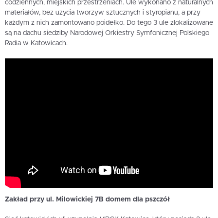
codziennych, miejskich przestrzeniach. Ule wykonano z naturalnych
materiałów, bez użycia tworzyw sztucznych i styropianu, a przy
każdym z nich zamontowano poidełko. Do tego 3 ule zlokalizowane
są na dachu siedziby Narodowej Orkiestry Symfonicznej Polskiego
Radia w Katowicach.
Zakład przy ul. Milowickiej 7B domem dla pszczół