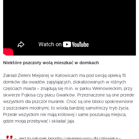
Niektóre pszczoły wolą mieszkać w domkach
Zakład Zieleni Miejskiej w Katowicach ma pod swoją opieką 15
domków dla owadów zapylających, zlokalizowanych w różnych
częściach miasta – znajdują się m.in. w parku Wełnowieckim, przy
skwerze Fojkisa czy placu Gwarków. Przeznaczone są one przede
wszystkim dla pszczół murarek. Choć są one blisko spokrewnione
z pszczołami miodnymi, to wiodą bardziej samotniczy tryb życia.
Przede wszystkim nie mają królowej i same poszukują miejsca,
gdzie mogą przebywać i składać jaja.
–
Jest to gatunek łagodny i nieagresywny dla człowieka –