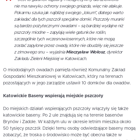
nie ma nawyku ochrony swojego gniazda, więc nie atakuje.
Pokarmu szuka jak najbliżej swojego „lokum”, dlatego warto
zakładać dla tych pszczół specjalne domki. Pszczoły murarki
są bardzo pożytecznymi owadami – są bardziej wydajne niż
pszczoły miodne – zapylają wiele gatunków roślin,
szczególnie tych wczesnowiosennych, które nie mogą
zostać zapylone przez owady, które nie obudziły się jeszcze
z zimowego snu
– wyjaśnia
Mieczysław Wołosz
, dyrektor
Zakładu Zieleni Miejskiej w Katowicach.
O miododajnych owadach pamięta również Komunalny Zakład
Gospodarki Mieszkaniowej w Katowicach, który na terenach
pozostających w jego zarządzie ustawił 10 domków dla owadów.
Katowickie Baseny wspierają miejskie pszczoły
Do miejskich działań wspierających pszczoły włączyły się także
katowickie baseny. Po 2 ule znajdują się na terenie basenów
Brynów i Zadole. W każdym ulu w okresie letnim mieszka około
50 tysięcy pszczół. Dzięki temu osoby odwiedzające baseny mogą
zobaczyć, że troska o środowisko może być obecna także w