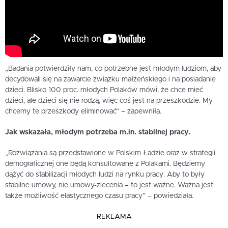
„Badania potwierdziły nam, co potrzebne jest młodym ludziom, aby
decydowali się na zawarcie związku małżeńskiego i na posiadanie
dzieci. Blisko 100 proc. młodych Polaków mówi, że chce mieć
dzieci, ale dzieci się nie rodzą, więc coś jest na przeszkodzie. My
chcemy te przeszkody eliminować” – zapewniła.
Jak wskazała, młodym potrzeba m.in. stabilnej pracy.
„Rozwiązania są przedstawione w Polskim Ładzie oraz w strategii
demograficznej one będą konsultowane z Polakami. Będziemy
dążyć do stabilizacji młodych ludzi na rynku pracy. Aby to były
stabilne umowy, nie umowy-zlecenia – to jest ważne. Ważna jest
także możliwość elastycznego czasu pracy” – powiedziała.
REKLAMA