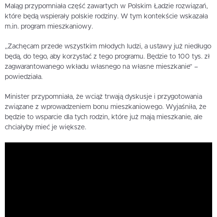
Maląg przypomniała część zawartych w Polskim Ładzie rozwiązań,
które będą wspierały polskie rodziny. W tym kontekście wskazała
m.in. program mieszkaniowy.
„Zachęcam przede wszystkim młodych ludzi, a ustawy już niedługo
będą, do tego, aby korzystać z tego programu. Będzie to 100 tys. zł
zagwarantowanego wkładu własnego na własne mieszkanie” –
powiedziała.
Minister przypomniała, że wciąż trwają dyskusje i przygotowania
związane z wprowadzeniem bonu mieszkaniowego. Wyjaśniła, że
będzie to wsparcie dla tych rodzin, które już mają mieszkanie, ale
chciałyby mieć je większe.