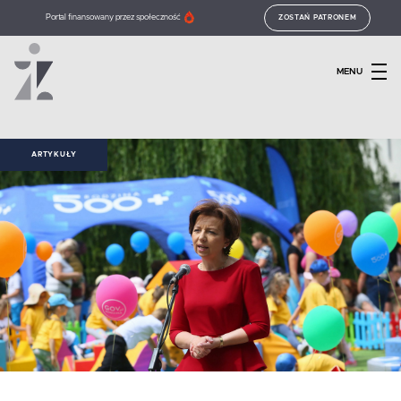
Portal finansowany przez społeczność
ZOSTAŃ PATRONEM
MENU
ARTYKUŁY