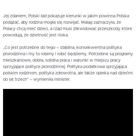
Jej zdaniem, Polski ład pokazuje kierunki w jakim powinna Polska
podążać, aby rodzina mogła się rozwijać. Maląg zaznaczyła, że
Polacy chcą mieć dzieci, a rząd musi zlikwidować przeszkody, które
powodują, że dzietność jest niska.
„Co jest potrzebne do tego – stabilna, konsekwentna polityka
prorodzinna i my to robimy i robić będziemy. Potrzebne są programy
mieszkaniowe, dobra, solidna praca i warunki w miejscu pracy
sprzyjające polityce prorodzinnej. Polityka podatkowa sprzyjająca
polskim rodzinom, polityka zdrowotna, ale także opieka nad dziećmi
do lat trzech” – wymieniła minister.