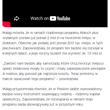
Maląg mówiła, że w ramach rządowego programu Maluch plus
wydanych zostało już ponad 2 mld zł na tworzenie miejsc w
żłobkach. Obecnie, jak podała, jest ponad 200 tys. miejsc w tych
placówkach. Zapowiedziała, że program ten będzie się rozwijał w
kolejnych latach, a jego roczny budżet ma wynieść ok. 1,5 mld zł.
„Zależeć nam będzie, aby samorządy, które chcą tworzyć miejsca
opieki żłobkowej mogły to czynić i miały zabezpieczone pieniądze.
A rodzice, aby ponosili jak najniższe koszty. Teraz jesteśmy w
trakcie opracowań tego programu” – powiedziała.
Maląg przypomniała również, że w Polskim ładzie wprowadzony
będzie nowy instrument wspierający rodzinę – rodzinny kapitał
opiekuńczy. Zapowiedziała, że rozwiązania w ramach tego
programu będą obowiązywały już w przyszłym roku.