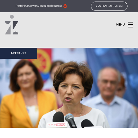
Portal finansowany przez społeczność
ZOSTAŃ PATRONEM
MENU
ARTYKUŁY