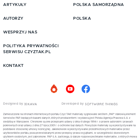
ARTYKUŁY
POLSKA SAMORZĄDNA
AUTORZY
POLSKA
WESPRZYJ NAS
POLITYKA PRYWATNOŚCI
SERWISU CZYZTAK.PL
KONTAKT
Designed by
Developed by
Zamieszczone na stronach internetowych portalu Czyż TAK! materiały sygnowane skrótem „PAP” stanowią element
Serwisów PAP, będących bazami danych, których producentem i wydawcą jest Polska Agencja Prasowa S.A. z
siedzibą w Warszawie. Chronione są one przepisami ustawy z dnia 4 lutego 1994 r. o prawie autorskim i prawach
pokrewnych oraz ustawy z dnia 27 lipca 2001 r. o ochronie baz danych. Powyższe materiały są wykorzystywane na
podstawie stosownej umowy licencyjnej. Jakiekolwiek wykorzystywanie przedmiotowych materiałów przez
użytkowników portalu, poza przewidzianymi przez przepisy prawa wyjątkami, w szczególności dozwolonym
użytkiem osobistym, jest zabronione. PAP S.A. zastrzega, iż dalsze rozpowszechnianie materiałów, o których mowa