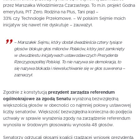
przez Marszałka Włodzimierza Czarzastego. To m.in. projekt Godna
emerytura, PIT Zero. Rodzina na Plus, Tani prąd –
33% czy Technologie Przełomowe. – W polskim Sejmie moich
inicjatyw się nawet nie dyskutuje – zauważył.
– Marszałek Sejmu, który dostał dwadzieścia cztery tysiące
głosów blokuje głos milionów Polaków, który jest zamknięty
w dwudziestu inicjatywach ustawodawczych Prezydenta
Rzeczypospolitej Polskiej. To nie nazywa sie demokracja, to
się nazywa blokada i niewsłuchiwanie się w głos suwerena –
zaznaczył.
Zgodnie z konstytucją
prezydent zarządza referendum
ogólnokrajowe za zgodą Senatu
wyrażoną bezwzględną
większością głosów w obecności co najmniej połowy ustawowej
liczby senatorów. Większość bezwzględna konieczna do podjęcia
uchwały w sprawie wyrażenia zgody na zarządzenie referendum
wynosiła w środowym głosowaniu wynosiła 48 głosów.
Senatorzy odrzucali głosami koalicji rządzącej wniosek prezydenta.