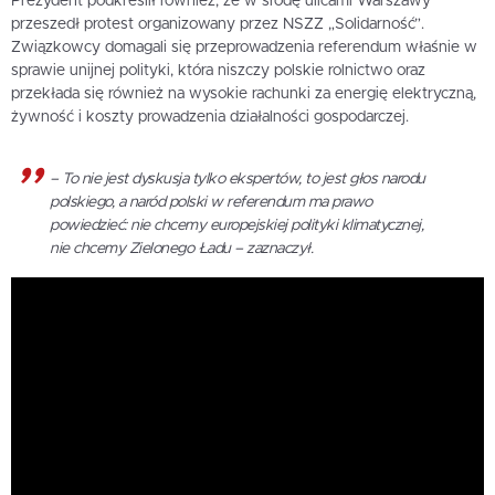
Prezydent podkreślił również, że w środę ulicami Warszawy
przeszedł protest organizowany przez NSZZ „Solidarność”.
Związkowcy domagali się przeprowadzenia referendum właśnie w
sprawie unijnej polityki, która niszczy polskie rolnictwo oraz
przekłada się również na wysokie rachunki za energię elektryczną,
żywność i koszty prowadzenia działalności gospodarczej.
– To nie jest dyskusja tylko ekspertów, to jest głos narodu
polskiego, a naród polski w referendum ma prawo
powiedzieć: nie chcemy europejskiej polityki klimatycznej,
nie chcemy Zielonego Ładu – zaznaczył.