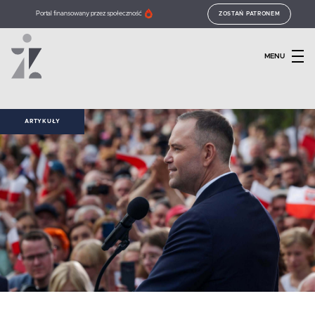
Portal finansowany przez społeczność
ZOSTAŃ PATRONEM
MENU
ARTYKUŁY