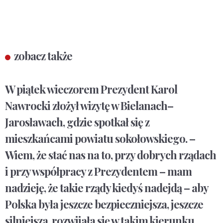
zobacz także
W piątek wieczorem Prezydent Karol
Nawrocki złożył wizytę w Bielanach–
Jarosławach, gdzie spotkał się z
mieszkańcami powiatu sokołowskiego. –
Wiem, że stać nas na to, przy dobrych rządach
i przy współpracy z Prezydentem – mam
nadzieję, że takie rządy kiedyś nadejdą – aby
Polska była jeszcze bezpieczniejsza, jeszcze
silniejsza, rozwijała się w takim kierunku,