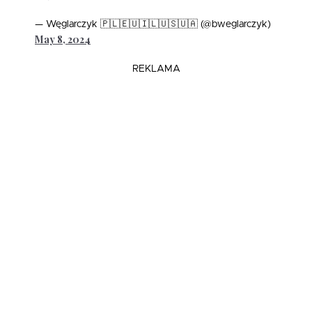
— Węglarczyk 🇵🇱🇪🇺🇮🇱🇺🇸🇺🇦 (@bweglarczyk)
May 8, 2024
REKLAMA