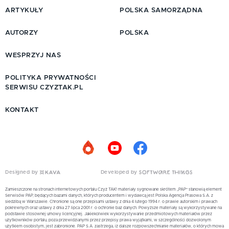
ARTYKUŁY
POLSKA SAMORZĄDNA
AUTORZY
POLSKA
WESPRZYJ NAS
POLITYKA PRYWATNOŚCI
SERWISU CZYZTAK.PL
KONTAKT
Designed by
Developed by
Zamieszczone na stronach internetowych portalu Czyż TAK! materiały sygnowane skrótem „PAP” stanowią element
Serwisów PAP, będących bazami danych, których producentem i wydawcą jest Polska Agencja Prasowa S.A. z
siedzibą w Warszawie. Chronione są one przepisami ustawy z dnia 4 lutego 1994 r. o prawie autorskim i prawach
pokrewnych oraz ustawy z dnia 27 lipca 2001 r. o ochronie baz danych. Powyższe materiały są wykorzystywane na
podstawie stosownej umowy licencyjnej. Jakiekolwiek wykorzystywanie przedmiotowych materiałów przez
użytkowników portalu, poza przewidzianymi przez przepisy prawa wyjątkami, w szczególności dozwolonym
użytkiem osobistym, jest zabronione. PAP S.A. zastrzega, iż dalsze rozpowszechnianie materiałów, o których mowa