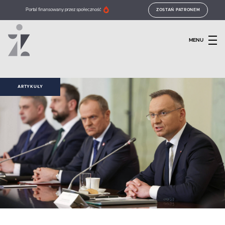
Portal finansowany przez społeczność
ZOSTAŃ PATRONEM
MENU
ARTYKUŁY