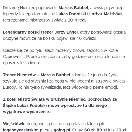
Drużynę Niemiec poprowadzi
Marcus Babbel
, a wystąpią w niej
legendy takiego formatu jak
Lukas Podolski
i
Lothar Matthäus
,
reprezentanci mistrzostw świata z 2014 roku.
Legendarny polski trener Jerzy Engel
, który poprowadzi polską
drużynę mówi, że na boisku pojawi się 40 gwiazd.
Cieszę się, że po tylu latach możemy znowu zagościć w Kotle
Czarownic… Rzadko się zdarza, żeby godzinę po meczu kibice nie
opuszczali stadionu.
Trener Niemców – Marcus Babbel
zdradza, że jego drużyna
szykuje się od stycznia i że będą w niej obecni mistrzowie świata i
Europy. To nie tylko rywalizacja, lecz widowisko pełne emocji.
Z kolei Mistrz Świata w drużynie Niemiec, pochodzący ze
Śląska Lukas Podolski mówi wprost, że to dla niego
wyjątkowe wydarzenie.
Wejściówki
dostępne są online na portalach takich jak
legendynaslaskim.pl
oraz
going.pl
. Ceny:
60 zł
,
80 zł
lub
110 zł