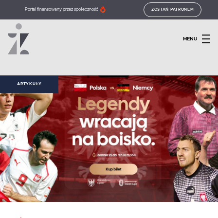
Portal finansowany przez społeczność
ZOSTAŃ PATRONEM
MENU
ARTYKUŁY