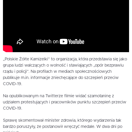
„Polskie Żółte Kamizelki” to organizacja, która przedstawia się jako
grupa ludzi walczących o wolność i stawiających „opór bezprawiu
rządu i policji”. Na profilach w mediach społecznościowych
publikuje m.in. informacje zniechęcające do szczepień przeciw
COVID-19.
Na opublikowanym na Twitterze filmie widać szamotaninę z
udziałem protestujących i pracowników punktu szczepień przeciw
COVID-19.
Sprawę skomentował minister zdrowia, którego wydarzenia tak
bardzo poruszyły, że postanowił wręczyć medale. W dwa dni po