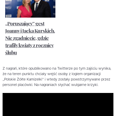
„Poruszający” gest
Joanny i Jacka Kurskich.
Nie zgadniecie, gdzie
trafiły kwiaty z rocznicy
ślubu
Z nagrań, które opublikowano na Twitterze po tym zajściu wynika,
że na teren punktu chciały wejść osoby z logiem organizacji
„Polskie Żółte Kamizelki” i wtedy zostały powstrzymywane przez
personel placówki. Na nagraniach słychać wulgarne krzyki.