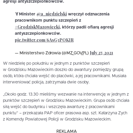
agresji antyszczepionkowców.
@a_niedzielski
🏅Minister
wręczył odznaczenia
pracownikom punktu szczepień z
#GrodziskMazowiecki
, którzy padli ofiarą agresji
antyszczepionkowców.
pic.twitter.com/6AsG3POKIR
July 27, 2021
— Ministerstwo Zdrowia (@MZ_GOV_PL)
W niedzielę po południu w jednym z punktów szczepień
w Grodzisku Mazowieckim doszło do awantury pomiędzy grupą
osób, która chciała wejść do placówki, a jej pracownikami. Musiała
interweniować policja, zatrzymała dwie osoby.
„Około godz. 13.30 mieliśmy wezwanie na interwencję w jednym z
punktów szczepień w Grodzisku Mazowieckim. Grupa osób chciała
siłą wejść do budynku i wszczęła awanturę z pracownikami
punktu” – przekazała PAP oficer prasowa asp. szt. Katarzyna Zych
z Komendy Powiatowej Policji w Grodzisku Mazowieckim.
REKLAMA