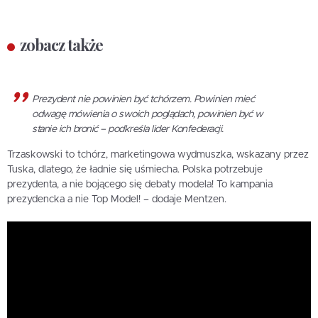
zobacz także
Prezydent nie powinien być tchórzem. Powinien mieć
odwagę mówienia o swoich poglądach, powinien być w
stanie ich bronić – podkreśla lider Konfederacji.
Trzaskowski to tchórz, marketingowa wydmuszka, wskazany przez
Tuska, dlatego, że ładnie się uśmiecha. Polska potrzebuje
prezydenta, a nie bojącego się debaty modela! To kampania
prezydencka a nie Top Model! – dodaje Mentzen.