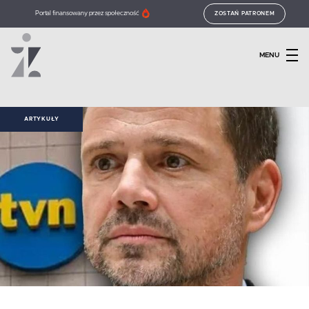
Portal finansowany przez społeczność
ZOSTAŃ PATRONEM
MENU
ARTYKUŁY