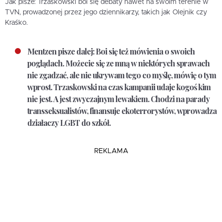
Jak pisze: Trzaskowski boi się debaty nawet na swoim terenie w
TVN, prowadzonej przez jego dziennikarzy, takich jak Olejnik czy
Kraśko.
Mentzen pisze dalej: Boi się też mówienia o swoich
poglądach. Możecie się ze mną w niektórych sprawach
nie zgadzać, ale nie ukrywam tego co myślę, mówię o tym
wprost. Trzaskowski na czas kampanii udaje kogoś kim
nie jest. A jest zwyczajnym lewakiem. Chodzi na parady
transseksualistów, finansuje ekoterrorystów, wprowadza
działaczy LGBT do szkół.
REKLAMA