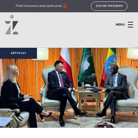
Portal finansowany przez społeczność
ZOSTAŃ PATRONEM
MENU
ARTYKUŁY