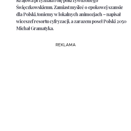
Krajowa przyznała rolę pokrzywdzonego
Święczkowskiemu. Zamiast myśleć o epokowej szansie
dla Polski, toniemy w lokalnych animozjach – napisał
wiceszef resortu cyfryzacji, a zarazem poseł Polski 2050
Michał Gramatyka.
REKLAMA