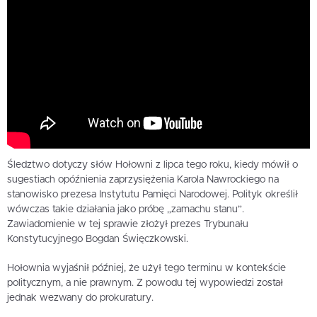
Śledztwo dotyczy słów Hołowni z lipca tego roku, kiedy mówił o
sugestiach opóźnienia zaprzysiężenia Karola Nawrockiego na
stanowisko prezesa Instytutu Pamięci Narodowej. Polityk określił
wówczas takie działania jako próbę „zamachu stanu”.
Zawiadomienie w tej sprawie złożył prezes Trybunału
Konstytucyjnego Bogdan Święczkowski.
Hołownia wyjaśnił później, że użył tego terminu w kontekście
politycznym, a nie prawnym. Z powodu tej wypowiedzi został
jednak wezwany do prokuratury.