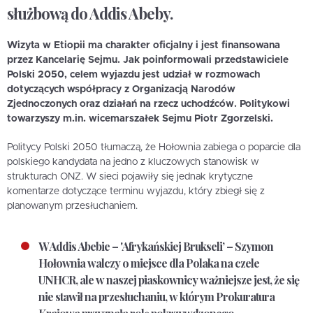
służbową do Addis Abeby.
Wizyta w Etiopii ma charakter oficjalny i jest finansowana
przez Kancelarię Sejmu. Jak poinformowali przedstawiciele
Polski 2050, celem wyjazdu jest udział w rozmowach
dotyczących współpracy z Organizacją Narodów
Zjednoczonych oraz działań na rzecz uchodźców. Politykowi
towarzyszy m.in. wicemarszałek Sejmu Piotr Zgorzelski.
Politycy Polski 2050 tłumaczą, że Hołownia zabiega o poparcie dla
polskiego kandydata na jedno z kluczowych stanowisk w
strukturach ONZ. W sieci pojawiły się jednak krytyczne
komentarze dotyczące terminu wyjazdu, który zbiegł się z
planowanym przesłuchaniem.
W Addis Abebie – 'Afrykańskiej Brukseli’ –
Szymon
Hołownia walczy o miejsce dla Polaka na czele
UNHCR,
ale w naszej piaskownicy ważniejsze jest, że się
nie stawił na przesłuchaniu, w którym Prokuratura