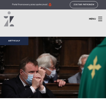
Portal finansowany przez społeczność
ZOSTAŃ PATRONEM
MENU
ARTYKUŁY