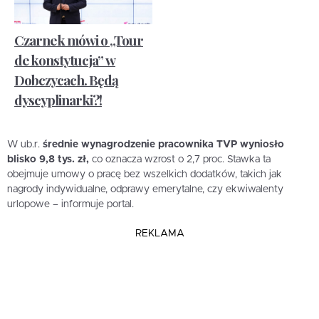
Czarnek mówi o „Tour
de konstytucja” w
Dobczycach. Będą
dyscyplinarki?!
W ub.r.
średnie wynagrodzenie pracownika TVP wyniosło
blisko 9,8 tys. zł,
co oznacza wzrost o 2,7 proc. Stawka ta
obejmuje umowy o pracę bez wszelkich dodatków, takich jak
nagrody indywidualne, odprawy emerytalne, czy ekwiwalenty
urlopowe – informuje portal.
REKLAMA