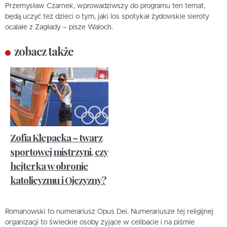
Przemysław Czarnek, wprowadziwszy do programu ten temat,
będą uczyć też dzieci o tym, jaki los spotykał żydowskie sieroty
ocalałe z Zagłady – pisze Waloch.
zobacz także
Zofia Klepacka – twarz
sportowej mistrzyni, czy
hejterka w obronie
katolicyzmu i Ojczyzny?
Romanowski to numerariusz Opus Dei. Numerariusze tej religijnej
organizacji to świeckie osoby żyjące w celibacie i na piśmie