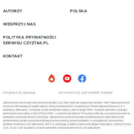
AUTORZY
POLSKA
WESPRZYJ NAS
POLITYKA PRYWATNOŚCI
SERWISU CZYZTAK.PL
KONTAKT
Designed by
Developed by
Zamieszczone na stronach internetowych portalu Czyż TAK! materiały sygnowane skrótem „PAP” stanowią element
Serwisów PAP, będących bazami danych, których producentem i wydawcą jest Polska Agencja Prasowa S.A. z
siedzibą w Warszawie. Chronione są one przepisami ustawy z dnia 4 lutego 1994 r. o prawie autorskim i prawach
pokrewnych oraz ustawy z dnia 27 lipca 2001 r. o ochronie baz danych. Powyższe materiały są wykorzystywane na
podstawie stosownej umowy licencyjnej. Jakiekolwiek wykorzystywanie przedmiotowych materiałów przez
użytkowników portalu, poza przewidzianymi przez przepisy prawa wyjątkami, w szczególności dozwolonym
użytkiem osobistym, jest zabronione. PAP S.A. zastrzega, iż dalsze rozpowszechnianie materiałów, o których mowa
w art. 25 ust. 1 pkt. b) ustawy o prawie autorskim i prawach pokrewnych, jest zabronione.