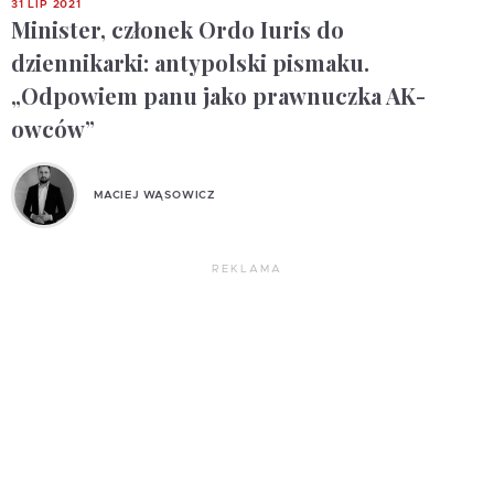
31 LIP 2021
Minister, członek Ordo Iuris do
dziennikarki: antypolski pismaku.
„Odpowiem panu jako prawnuczka AK-
owców”
MACIEJ WĄSOWICZ
REKLAMA