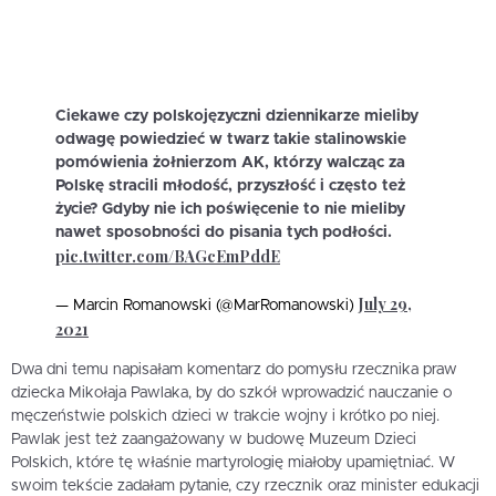
Ciekawe czy polskojęzyczni dziennikarze mieliby
odwagę powiedzieć w twarz takie stalinowskie
pomówienia żołnierzom AK, którzy walcząc za
Polskę stracili młodość, przyszłość i często też
życie? Gdyby nie ich poświęcenie to nie mieliby
nawet sposobności do pisania tych podłości.
pic.twitter.com/BAGcEmPddE
July 29,
— Marcin Romanowski (@MarRomanowski)
2021
Dwa dni temu napisałam komentarz do pomysłu rzecznika praw
dziecka Mikołaja Pawlaka, by do szkół wprowadzić nauczanie o
męczeństwie polskich dzieci w trakcie wojny i krótko po niej.
Pawlak jest też zaangażowany w budowę Muzeum Dzieci
Polskich, które tę właśnie martyrologię miałoby upamiętniać. W
swoim tekście zadałam pytanie, czy rzecznik oraz minister edukacji