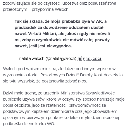
zobowiązujące się do czystości, ubóstwa oraz posłuszeństwa
przełożonym – przypomina Waloch.
Tak się składa, że moja prababka była w AK, a
pradziadek za dowodzenie oddziałem dostał
nawet Virtuti Militari, ale jakoś nigdy nie mówili
mi, żeby o czymkolwiek nie mówić całej prawdy,
nawet, jeśli jest niewygodna.
July 30, 2021
— natalia.waloch (@natalia_waloch)
Waloch pod wpisem ministra, ale także pod innym wpisem w
wykonaniu autorki „Resortowych Dzieci” Doroty Kanii doczekała
się tylu wyzwisk, że postanowiła zabrać głos.
Dziwi mnie trochę, że urzędnik Ministerstwa Sprawiedliwości
publicznie używa słów, które w oczywisty sposób naruszają moje
dobra osobiste, jako że rzetelność i prawdomówność są
podstawowym kapitałem dziennikarza oraz jego obowiązkiem
opisanym w pierwszym punkcie kodeksu etyki dziennikarskiej –
podkreśla dziennikarka WO.