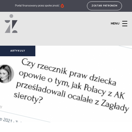
Portal finansowany przez społeczność
ZOSTAŃ PATRONEM
MENU
ARTYKUŁY