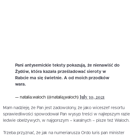
Pani antysemickie teksty pokazują, że nienawiść do
Żydów, która kazała prześladować sieroty w
Rabcie ma się świetnie. A od moich przodków
wara.
July 30, 2021
— natalia.waloch (@natalia_waloch)
Mam nadzieję, że Pan jest zadowolony, że jako wiceszef resortu
sprawiedliwości spowodował Pan wysyp treści w najlepszym razie
ledwie obelżywych, w najgorszym – karalnych – pisze też Waloch.
Trzeba przyznać, że jak na numeriarusza Ordo Iuris pan minister