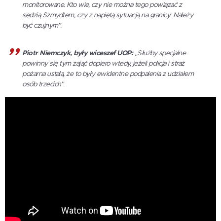
monitorowane. Kto wie, czy nie można tego powiązać z
sędzią Szmydtem, czy z napiętą sytuacją na granicy. Należy
być czujnym”.
Piotr Niemczyk, były wiceszef UOP:
„Służby specjalne
powinny się tym zająć dopiero wtedy, jeżeli policja i straż
pożarna ustalą, że to były ewidentne podpalenia z udziałem
osób trzecich”.