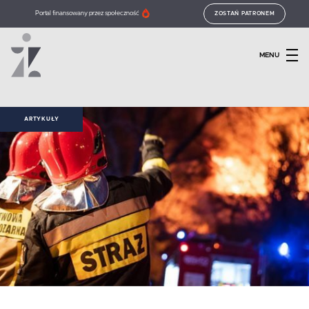
Portal finansowany przez społeczność
ZOSTAŃ PATRONEM
MENU
ARTYKUŁY