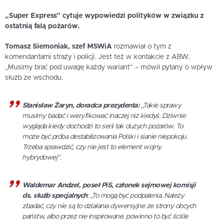
„Super Express” cytuje wypowiedzi polityków w związku z
ostatnią falą pożarów.
Tomasz Siemoniak, szef MSWiA
rozmawiał o tym z
komendantami straży i policji. Jest też w kontakcie z ABW.
„Musimy brać pod uwagę każdy wariant” – mówił pytany o wpływ
służb ze wschodu.
Stanisław Żaryn, doradca prezydenta:
„Takie sprawy
musimy badać i weryfikować inaczej niż kiedyś. Dziwnie
wygląda kiedy dochodzi to serii tak dużych pożarów. To
może być próba destabilizowania Polski i sianie niepokoju.
Trzeba sprawdzić, czy nie jest to element wojny
hybrydowej”.
Waldemar Andzel, poseł PiS, członek sejmowej komisji
ds. służb specjalnych
: „To mogą być podpalenia. Należy
zbadać, czy nie są to działania dywersyjne ze strony obcych
państw, albo przez nie inspirowane. powinno to być ściśle